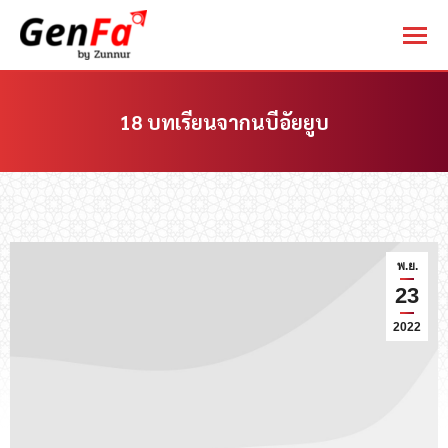
18 บทเรียนจากนบีอัยยูบ
You are here:
พ.ย.
23
2022