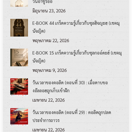
วันอาชูรออ์
มิถุนายน 23, 2026
E-BOOK 44 เกร็ดความรู้เกี่ยวกับซุลฮิจญะฮฺ (เชคมุ
นัจญิด)
พฤษภาคม 22, 2026
E-BOOK 15 เกร็ดความรู้เกี่ยวกับซุลกออ์ดะฮ์ (เชคมุ
นัจญิด)
พฤษภาคม 9, 2026
วันเวลาของคอลิด (ตอนที่ 30) : เมื่อดาบขอ
งอัลลอฮฺถูกเก็บเข้าฝัก
เมษายน 22, 2026
วันเวลาของคอลิด (ตอนที่ 29) : คอลิดถูกปลด
ประจำการถาวร
เมษายน 22, 2026