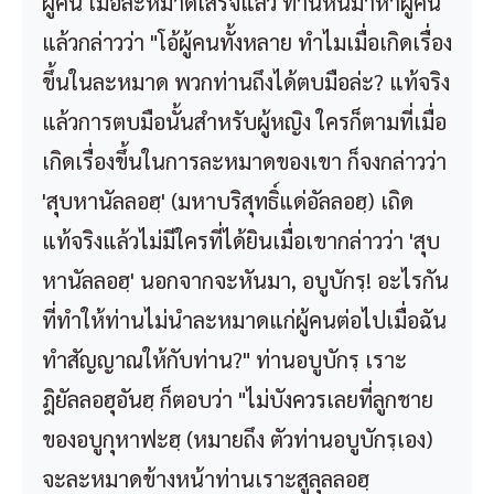
ผู้คน เมื่อละหมาดเสร็จแล้ว ท่านหันมาหาผู้คน
แล้วกล่าวว่า "โอ้ผู้คนทั้งหลาย ทำไมเมื่อเกิดเรื่อง
ขึ้นในละหมาด พวกท่านถึงได้ตบมือล่ะ? แท้จริง
แล้วการตบมือนั้นสำหรับผู้หญิง ใครก็ตามที่เมื่อ
เกิดเรื่องขึ้นในการละหมาดของเขา ก็จงกล่าวว่า
'สุบหานัลลอฮฺ' (มหาบริสุทธิ์แด่อัลลอฮฺ) เถิด
แท้จริงแล้วไม่มีใครที่ได้ยินเมื่อเขากล่าวว่า 'สุบ
หานัลลอฮฺ' นอกจากจะหันมา, อบูบักรฺ! อะไรกัน
ที่ทำให้ท่านไม่นำละหมาดแก่ผู้คนต่อไปเมื่อฉัน
ทำสัญญาณให้กับท่าน?" ท่านอบูบักรฺ เราะ
ฎิยัลลอฮุอันฮฺ ก็ตอบว่า "ไม่บังควรเลยที่ลูกชาย
ของอบูกุหาฟะฮฺ (หมายถึง ตัวท่านอบูบักรฺเอง)
จะละหมาดข้างหน้าท่านเราะสูลุลลอฮฺ