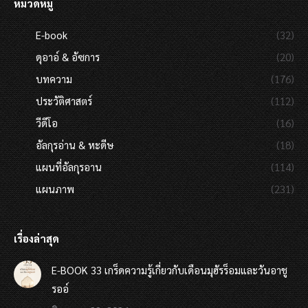
หมวดหมู่
E-book
(32)
ดุอาอ์ & อัซการ
(20)
บทความ
(176)
ประวัติศาสตร์
(112)
วีดีโอ
(16)
อัลกุรอ่าน & หะดีษ
(18)
แผนที่อัลกุรอาน
(114)
แผนภาพ
(231)
เรื่องล่าสุด
E-BOOK 33 เกร็ดความรู้เกี่ยวกับเดือนมุฮัรร็อมและวันอาชู
รออ์