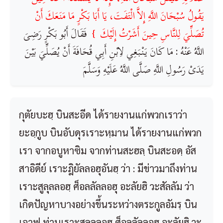
يَقُولُ سُبْحَانَ اللَّهِ إِلاَّ الْتَفَتَ، يَا أَبَا بَكْرٍ مَا مَنَعَكَ أَنْ
تُصَلِّيَ لِلنَّاسِ حِينَ أَشَرْتُ إِلَيْكَ ‏ }
‏ فَقَالَ أَبُو بَكْرٍ رَضِىَ
اللَّهُ عَنْهُ : مَا كَانَ يَنْبَغِي لاِبْنِ أَبِي قُحَافَةَ أَنْ يُصَلِّيَ بَيْنَ
يَدَىْ رَسُولِ اللَّهِ صَلَّى اللَّهُ عَلَيْهِ وَسَلَّمَ
กุตัยบะฮฺ บินสะอีด ได้รายงานแก่พวกเราว่า
ยะอฺกูบ บินอับดุรเราะหฺมาน ได้รายงานแก่พวก
เรา จากอบูหาซิม จากท่านสะฮลฺ บินสะอดฺ อัส
สาอิดีย์ เราะฎิยัลลอฮุอันฮฺ ว่า : มีข่าวมาถึงท่าน
เราะสูลุลลอฮฺ ศ็อลลัลลอฮุ อะลัยฮิ วะสัลลัม ว่า
เกิดปัญหาบางอย่างขึ้นระหว่างตระกูลอัมรฺ บิน
เอาฟฺ ท่านเราะสูลุลลอฮฺ ศ็อลลัลลอฮุ อะลัยฮิ วะ