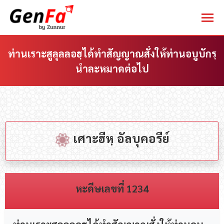
ท่านเราะสูลุลลอฮฺได้ทำสัญญาณสั่งให้ท่านอบูบักรฺ
นำละหมาดต่อไป
You are here:
เศาะฮีหฺ อัลบุคอรีย์
หะดีษเลขที่ 1234