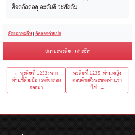
ศ็อลลัลลอฮุ อะลัยฮิ วะสัลลัม"
คัดลอกหะดีษ
|
คัดลอกคำแปล
สถานะหะดีษ : เศาะฮีหฺ
← หะดีษที่ 1233: หาก
หะดีษที่ 1235: ท่านหญิง
ท่านชี้ด้วยมือ เธอก็จงถอย
ตอบด้วยศีรษะของท่านว่า
ออกมา
"ใช่" →