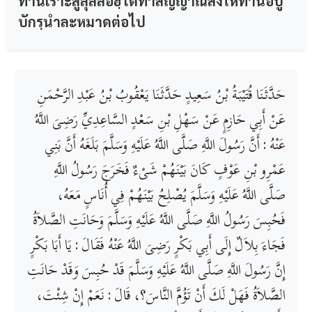
ท่านเราะสูลุลลอฮฺได้ทำสัญญาณสั่งให้ท่านอบู
บักรฺนำละหมาดต่อไป
حَدَّثَنَا قُتَيْبَةُ بْنُ سَعِيدٍ حَدَّثَنَا يَعْقُوبُ بْنُ عَبْدِ الرَّحْمَنِ
عَنْ أَبِي حَازِمٍ عَنْ سَهْلِ بْنِ سَعْدٍ السَّاعِدِيِّ رَضِىَ اللَّهُ
عَنْهُ : أَنَّ رَسُولَ اللَّهِ صَلَّى اللَّهُ عَلَيْهِ وَسَلَّمَ بَلَغَهُ أَنَّ بَنِي
عَمْرِو بْنِ عَوْفٍ كَانَ بَيْنَهُمْ شَىْءٌ فَخَرَجَ رَسُولُ اللَّهِ
صَلَّى اللَّهُ عَلَيْهِ وَسَلَّمَ يُصْلِحُ بَيْنَهُمْ فِي أُنَاسٍ مَعَهُ،
فَحُبِسَ رَسُولُ اللَّهِ صَلَّى اللَّهُ عَلَيْهِ وَسَلَّمَ وَحَانَتِ الصَّلاَةُ
فَجَاءَ بِلاَلٌ إِلَى أَبِي بَكْرٍ رَضِىَ اللَّهُ عَنْهُ فَقَالَ : يَا أَبَا بَكْرٍ
إِنَّ رَسُولَ اللَّهِ صَلَّى اللَّهُ عَلَيْهِ وَسَلَّمَ قَدْ حُبِسَ وَقَدْ حَانَتِ
الصَّلاَةُ فَهَلْ لَكَ أَنْ تَؤُمَّ النَّاسَ؟، قَالَ : نَعَمْ إِنْ شِئْتَ‏،