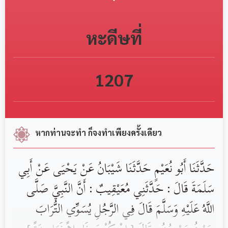
หะดีษที่
1207
หากท่านจะทำ ก็จงทำเพียงครั้งเดียว
حَدَّثَنَا أَبُو نُعَيْمٍ حَدَّثَنَا شَيْبَانُ عَنْ يَحْيَى عَنْ أَبِي
سَلَمَةَ قَالَ : حَدَّثَنِي مُعَيْقِيبٌ : أَنَّ النَّبِيَّ صَلَّى
اللَّهُ عَلَيْهِ وَسَلَّمَ قَالَ فِي الرَّجُلِ يُسَوِّي التُّرَابَ