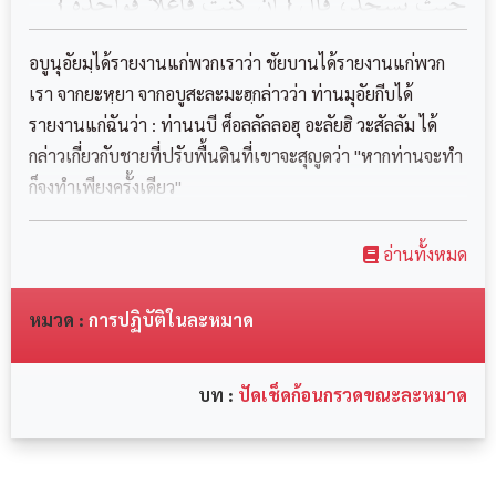
حَيْثُ يَسْجُدُ، قَالَ ‏{ إِنْ كُنْتَ فَاعِلاً فَوَاحِدَةً }
อบูนุอัยมฺได้รายงานแก่พวกเราว่า ชัยบานได้รายงานแก่พวก
เรา จากยะหฺยา จากอบูสะละมะฮฺกล่าวว่า ท่านมุอัยกีบได้
รายงานแก่ฉันว่า : ท่านนบี ศ็อลลัลลอฮุ อะลัยฮิ วะสัลลัม ได้
กล่าวเกี่ยวกับชายที่ปรับพื้นดินที่เขาจะสุญูดว่า "หากท่านจะทำ
ก็จงทำเพียงครั้งเดียว"
อ่านทั้งหมด
หมวด :
การปฏิบัติในละหมาด
บท :
ปัดเช็ดก้อนกรวดขณะละหมาด