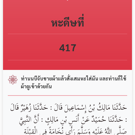
หะดีษที่
417
ท่านนบีจับชายผ้าแล้วสั่งเสมหะใส่มัน และท่านก็ใช้
ผ้าถูเข้าด้วยกัน
‏حَدَّثَنَا ‏مَالِكُ بْنُ إِسْمَاعِيلَ ‏‏قَالَ : حَدَّثَنَا ‏‏زُهَيْرٌ ‏‏قَالَ
: حَدَّثَنَا ‏‏حُمَيْدٌ ‏عَنْ ‏أَنَسِ بْنِ مَالِكٍ ‏: ‏أَنَّ النَّبِيَّ
‏‏صَلَّى اللَّهُ عَلَيْهِ وَسَلَّمَ ‏‏رَأَى نُخَامَةً فِي الْقِبْلَةِ