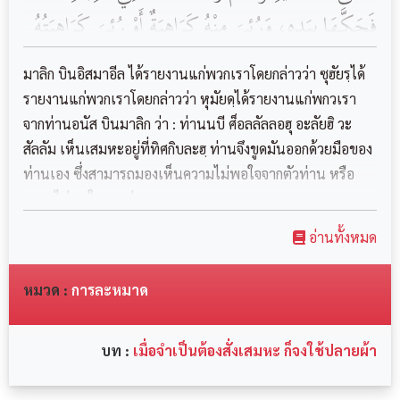
فَحَكَّهَا بِيَدِهِ، وَرُئِيَ مِنْهُ كَرَاهِيَةٌ ‏‏أَوْ رُئِيَ كَرَاهِيَتُهُ
لِذَلِكَ وَشِدَّتُهُ عَلَيْهِ،‏ ‏وَقَالَ {‏ ‏إِنَّ أَحَدَكُمْ إِذَا قَامَ
มาลิก บินอิสมาอีล ได้รายงานแก่พวกเราโดยกล่าวว่า ซุฮัยรฺได้
فِي صَلَاتِهِ فَإِنَّمَا يُنَاجِي رَبَّهُ ‏‏أَوْ رَبُّهُ بَيْنَهُ وَبَيْنَ
รายงานแก่พวกเราโดยกล่าวว่า หุมัยดฺได้รายงานแก่พกวเรา
จากท่านอนัส บินมาลิก ว่า : ท่านนบี ศ็อลลัลลอฮุ อะลัยฮิ วะ
قِبْلَتِهِ،‏ ‏فَلَا يَبْزُقَنَّ فِي قِبْلَتِهِ، وَلَكِنْ عَنْ يَسَارِهِ أَوْ
สัลลัม เห็นเสมหะอยู่ที่ทิศกิบละฮฺ ท่านจึงขูดมันออกด้วยมือของ
تَحْتَ قَدَمِهِ } ثُمَّ أَخَذَ طَرَفَ رِدَائِهِ فَبَزَقَ فِيهِ وَرَدَّ
ท่านเอง ซึ่งสามารถมองเห็นความไม่พอใจจากตัวท่าน หรือ
بَعْضَهُ عَلَى بَعْضٍ، قَالَ { أَوْ يَفْعَلُ هَكَذَا } ‏
ความไม่พอใจของท่านเพร...
อ่านทั้งหมด
หมวด :
การละหมาด
บท :
เมื่อจำเป็นต้องสั่งเสมหะ ก็จงใช้ปลายผ้า