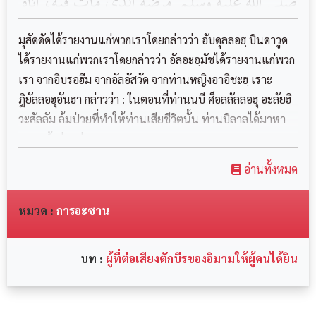
‏صَلَّى اللَّهُ عَلَيْهِ وَسَلَّمَ ‏ ‏مَرَضَهُ الَّذِي مَاتَ فِيهِ، أَتَاهُ
‏‏بِلَالٌ ‏‏يُوذِنُهُ بِالصَّلَاةِ، فَقَالَ ‏{ ‏مُرُوا ‏‏أَبَا بَكْرٍ ‏‏فَلْيُصَلِّ
มุสัดดัดได้รายงานแก่พวกเราโดยกล่าวว่า อับดุลลอฮฺ บินดาวูด
} قُلْتُ : إِنَّ ‏‏أَبَا بَكْرٍ ‏رَجُلٌ ‏‏أَسِيفٌ ‏‏إِنْ يَقُمْ مَقَامَكَ
ได้รายงานแก่พวกเราโดยกล่าวว่า อัลอะอฺมัชได้รายงานแก่พวก
เรา จากอิบรอฮีม จากอัลอัสวัด จากท่านหญิงอาอิชะฮฺ เราะ
يَبْكِي فَلَا يَقْدِرُ عَلَى الْقِرَاءَةِ، فَقَالَ { مُرُوا ‏‏أَبَا بَكْرٍ
ฎิยัลลอฮุอันฮา กล่าวว่า : ในตอนที่ท่านนบี ศ็อลลัลลอฮุ อะลัยฮิ
‏فَلْيُصَلِّ } فَقُلْتُ مِثْلَهُ، فَقَالَ فِي الثَّالِثَةِ أَوْ الرَّابِعَةِ {
วะสัลลัม ล้มป่วยที่ทำให้ท่านเสียชีวิตนั้น ท่านบิลาลได้มาหา
إِنَّكُنَّ ‏ ‏صَوَاحِبُ ‏‏يُوسُفَ ‏‏مُرُوا ‏ ‏أَبَا بَكْرٍ ‏‏فَلْيُصَلِّ }
และแจ้งท่านว่า...
فَصَلَّى وَخَرَجَ النَّبِيُّ ‏‏صَلَّى اللَّهُ عَلَيْهِ وَسَلَّمَ ‏يُهَادَى
อ่านทั้งหมด
‏‏بَيْنَ رَجُلَيْنِ كَأَنِّي أَنْظُرُ إِلَيْهِ ‏‏يَخُطُّ ‏‏بِرِجْلَيْهِ الْأَرْضَ،
หมวด :
การอะซาน
فَلَمَّا رَآهُ ‏‏أَبُو بَكْرٍ ‏ذَهَبَ يَتَأَخَّرُ فَأَشَارَ إِلَيْهِ أَنْ صَلِّ،
فَتَأَخَّرَ ‏‏أَبُو بَكْرٍ ‏رَضِيَ اللَّهُ عَنْهُ، ‏وَقَعَدَ النَّبِيُّ ‏‏صَلَّى
บท :
ผู้ที่ต่อเสียงตักบีรของอิมามให้ผู้คนได้ยิน
اللَّهُ عَلَيْهِ وَسَلَّمَ ‏‏إِلَى جَنْبِهِ ‏‏وَأَبُو بَكْرٍ ‏ ‏يُسْمِعُ النَّاسَ
التَّكْبِيرَ ‏تَابَعَهُ ‏‏مُحَاضِرٌ ‏عَنْ ‏الْأَعْمَشِ