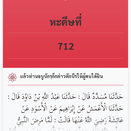
หะดีษที่
712
แล้วท่านอบูบักรฺก็กล่าวตักบีรให้ผู้คนได้ยิน
‏حَدَّثَنَا ‏‏مُسَدَّدٌ ‏‏قَالَ : حَدَّثَنَا ‏‏عَبْدُ اللَّهِ بْنُ دَاوُدَ ‏‏قَالَ :
حَدَّثَنَا ‏‏الْأَعْمَشُ ‏عَنْ ‏‏إِبْرَاهِيمَ ‏عَنْ ‏الْأَسْوَدِ ‏‏عَنْ
‏عَائِشَةَ ‏رَضِيَ اللَّهُ عَنْهَا ‏قَالَتْ ‏: ‏لَمَّا مَرِضَ النَّبِيُّ