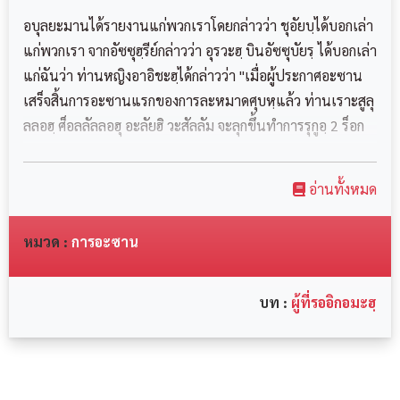
رَكْعَتَيْنِ خَفِيفَتَيْنِ قَبْلَ صَلَاةِ الْفَجْرِ بَعْدَ أَنْ
อบุลยะมานได้รายงานแก่พวกเราโดยกล่าวว่า ชุอัยบฺได้บอกเล่า
يَسْتَبِينَ الْفَجْرُ، ثُمَّ اضْطَجَعَ عَلَى شِقِّهِ الْأَيْمَنِ
แก่พวกเรา จากอัซซุฮฺรีย์กล่าวว่า อุรวะฮฺ บินอัซซุบัยรฺ ได้บอกเล่า
แก่ฉันว่า ท่านหญิงอาอิชะฮฺได้กล่าวว่า "เมื่อผู้ประกาศอะซาน
حَتَّى يَأْتِيَهُ الْمُؤَذِّنُ لِلْإِقَامَةِ ‏
เสร็จสิ้นการอะซานแรกของการละหมาดศุบหฺแล้ว ท่านเราะสูลุ
ลลอฮฺ ศ็อลลัลลอฮุ อะลัยฮิ วะสัลลัม จะลุกขึ้นทำการรุกูอฺ 2 ร็อก
อะฮฺ...
อ่านทั้งหมด
หมวด :
การอะซาน
บท :
ผู้ที่รออิกอมะฮฺ