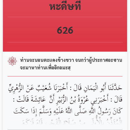
หะดีษที่
626
ท่านจะนอนตะแคงข้างขวา จนกว่าผู้ประกาศอะซาน
จะมาหาท่านเพื่ออิกอมะฮฺ
حَدَّثَنَا ‏أَبُو الْيَمَانِ ‏‏قَالَ : أَخْبَرَنَا ‏‏شُعَيْبٌ ‏عَنْ ‏‏الزُّهْرِيِّ
‏‏قَالَ : أَخْبَرَنِي ‏‏عُرْوَةُ بْنُ الزُّبَيْرِ ‏أَنَّ ‏ ‏عَائِشَةَ ‏‏قَالَتْ ‏:
‏كَانَ رَسُولُ اللَّهِ ‏‏صَلَّى اللَّهُ عَلَيْهِ وَسَلَّمَ ‏إِذَا سَكَتَ
الْمُؤَذِّنُ بِالْأُولَى مِنْ صَلَاةِ الْفَجْرِ، قَامَ فَرَكَعَ