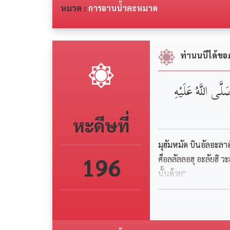
หมวด :
การอาบน้ำละหมาด
ท่านนบีได้ขอ
َلَّى اللَّهُ عَلَيْهِ
หะดีษที่
มุฮัมหมัด บินอัลอะลา
196
ศ็อลลัลลอฮุ อะลัยฮิ
นั้นด้วย"