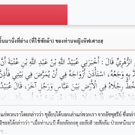
้นมานั่งที่อ่าง (ที่ใช้ซักผ้า) ของท่านหญิงหัฟเศาะฮฺ
 ‏‏الزُّهْرِيِّ ‏‏قَالَ : أَخْبَرَنِي ‏عُبَيْدُ اللَّهِ بْنُ عَبْدِ اللَّهِ بْنِ عُتْبَةَ ‏‏أَن
‏‏وَاشْتَدَّ بِهِ وَجَعُهُ، ‏اسْتَأْذَنَ أَزْوَاجَهُ فِي أَنْ يُمَرَّضَ فِي بَيْتِي فَأَذِ
 تَخُطُّ رِجْلَاهُ فِي الْأَرْضِ بَيْنَ ‏عَبَّاسٍ ‏وَرَجُلٍ آخَرَ،‏ ‏قَالَ ‏‏عُبَيْدُ ال
رَّجُلُ الْآخَرُ؟، قُلْتُ : لَا، قَالَ : هُوَ ‏عَلِيُّ بْنُ أَبِي طَالِبٍ ‏‏رَضِيَ
َ النَّبِيَّ ‏‏صَلَّى اللَّهُ عَلَيْهِ وَسَلَّمَ ‏‏قَالَ بَعْدَمَا دَخَلَ بَيْتَهُ وَاشْت
พวกเราโดยกล่าวว่า ชุอัยบฺได้บอกเล่าแก่พวกเรา จากอัซซุฮฺรีย์ ซึ่งกล่าวว
 لَعَلِّي أَعْهَدُ إِلَى النَّاسِ } وَأُجْلِسَ فِي ‏‏مِخْضَبٍ ‏لِحَفْصَةَ زَوْج
อิชะฮฺได้กล่าวว่า "เมื่อท่านนบี ศ็อลลัลลอฮุ อะลัยฮิ วะสัลลัม ป่วยห
ข...
 تِلْكَ حَتَّى ‏طَفِقَ ‏ ‏يُشِيرُ إِلَيْنَا أَنْ قَدْ فَعَلْتُنَّ، ثُمَّ خَرَجَ إِلَى النّ