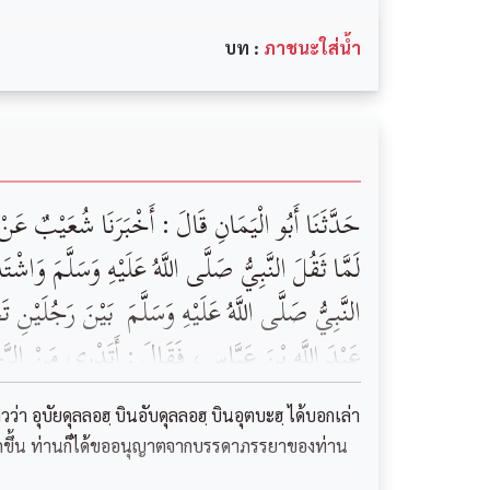
บท :
ภาชนะใส่น้ำ
‏حَدَّثَنَا ‏‏أَبُو الْيَمَانِ ‏قَالَ : أَخْبَرَنَا ‏‏شُعَيْبٌ ‏‏عَنْ:
‏لَمَّا ‏‏ثَقُلَ ‏‏النَّبِيُّ ‏‏صَلَّى اللَّهُ عَلَيْهِ وَسَلَّمَ 
النَّبِيُّ ‏صَلَّى اللَّهُ عَلَيْهِ وَسَلَّمَ ‏ ‏بَيْنَ رَجُلَيْنِ
‏عَبْدَ اللَّهِ بْنَ عَبَّاسٍ‏، ‏فَقَالَ : أَتَدْرِي مَنْ ال
‏وَكَانَتْ ‏‏عَائِشَةُ ‏‏رَضِيَ اللَّهُ عَنْهَا ‏‏تُحَدِّثُ : أَنّ
่า อุบัยดุลลอฮฺ บินอับดุลลอฮฺ บินอุตบะฮฺ ได้บอกเล่า
‏‏عَلَيَّ مِنْ سَبْعِ قِرَبٍ لَمْ تُحْلَلْ أَوْكِيَتُهُنَّ،
นักมากขึ้น ท่านก็ได้ขออนุญาตจากบรรดาภรรยาของท่าน
اللَّهُ عَلَيْهِ وَسَلَّمَ، ‏‏ثُمَّ ‏‏طَفِقْنَا ‏‏نَصُبُّ عَلَيْهِ