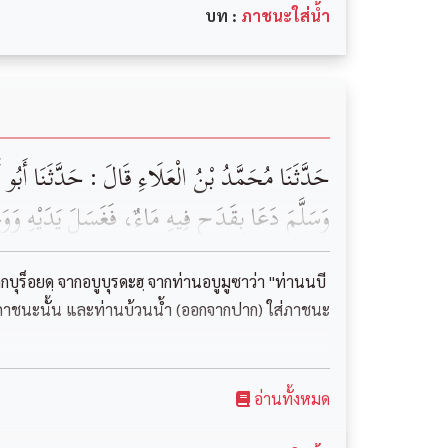
บท :
ภาชนะใส่น้ำ
‏حَدَّثَنَا ‏‏مُحَمَّدُ بْنُ الْعَلَاءِ ‏قَالَ : حَدَّثَنَا ‏‏أَبُو أُ
وَسَلَّمَ ‏دَعَا بِقَدَحٍ فِيهِ مَاءٌ، فَغَسَلَ يَدَيْهِ وَوَجْه
บุร็อยดฺ จากอบูบุรดะฮฺ จากท่านอบูมูซาว่า "ท่านนบี
ในภาชนะนั้น และท่านบ้วนน้ำ (ออกจากปาก) ใส่ภาชนะ
อ่านทั้งหมด