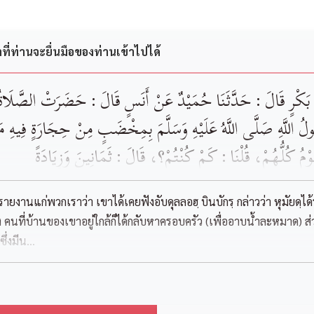
่าที่ท่านจะยื่นมือของท่านเข้าไปได้
بْنَ بَكْرٍ ‏‏قَالَ : حَدَّثَنَا ‏‏حُمَيْدٌ ‏‏عَنْ ‏‏أَنَسٍ ‏‏قَالَ : ‏حَضَرَتْ الصَّلَ
ولُ اللَّهِ ‏‏صَلَّى اللَّهُ عَلَيْهِ وَسَلَّمَ ‏‏بِمِخْضَبٍ ‏مِنْ حِجَارَةٍ فِيهِ 
َوْمُ كُلُّهُمْ، قُلْنَا : كَمْ كُنْتُمْ؟، قَالَ : ثَمَانِينَ وَزِيَادَةً
ด้รายงานแก่พวกเราว่า เขาได้เคยฟังอับดุลลอฮฺ บินบักรฺ กล่าวว่า หุมัยดฺ
คนที่บ้านของเขาอยู่ใกล้ก็ได้กลับหาครอบครัว (เพื่ออาบน้ำละหมาด) ส่วนค
่งมีน...