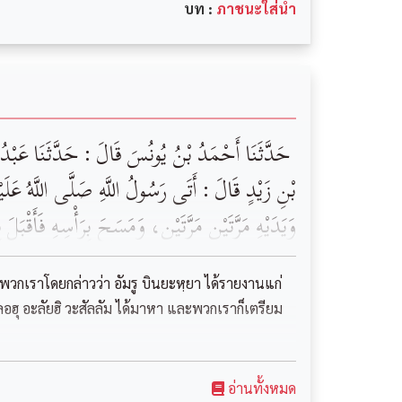
บท :
ภาชนะใส่น้ำ
‏ ‏حَدَّثَنَا ‏‏أَحْمَدُ بْنُ يُونُسَ ‏‏قَالَ : حَدَّثَنَا ‏‏عَبْدُ
بْنِ زَيْدٍ ‏‏قَالَ :‏ ‏أَتَى رَسُولُ اللَّهِ ‏‏صَلَّى اللَّهُ ع،
وَيَدَيْهِ مَرَّتَيْنِ مَرَّتَيْنِ، وَمَسَحَ بِرَأْسِهِ فَأَقْبَلَ 
พวกเราโดยกล่าวว่า อัมรู บินยะหฺยา ได้รายงานแก่
ลลอฮุ อะลัยฮิ วะสัลลัม ได้มาหา และพวกเราก็เตรียม
อ่านทั้งหมด