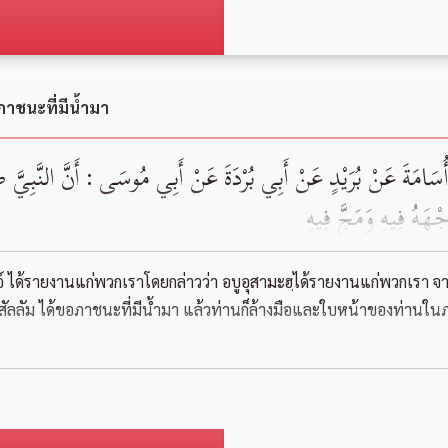
ภาชนะที่มีน้ำมา
سَامَةَ ‏‏عَنْ ‏‏بُرَيْدٍ ‏‏عَنْ ‏‏أَبِي بُرْدَةَ ‏‏عَنْ ‏أَبِي مُوسَى‏ : ‏أَنَّ النَّبِيَّ ‏‏ص
َهُ فِيهِ ‏‏وَمَجَّ ‏‏فِيهِ
อ์ ได้รายงานแก่พวกเราโดยกล่าวว่า อบูอุสามะฮฺได้รายงานแก่พวกเรา จาก
 วะสัลลัม ได้ขอภาชนะที่มีน้ำมา แล้วท่านก็ล้างมือและใบหน้าของท่าน