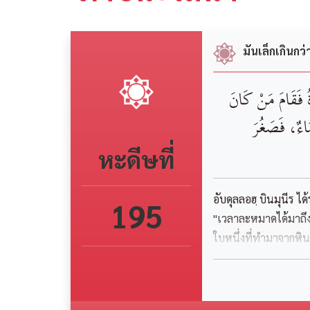
มันเล็กเกินกว
اةُ فَقَامَ مَنْ كَانَ
مَاءٌ، فَصَغُرَ
หะดีษที่
อับดุลลอฮฺ บินมุนีร ไ
195
"เวลาละหมาดได้มาถึง 
ใบหนึ่งที่ทำมาจากหินซึ