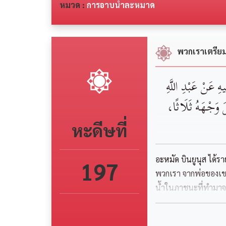
หมวด :
การอาบน้ำละหมาด
พวกเราเตรีย
 ‏‏عَنْ ‏‏عَبْدِ اللَّهِ
سَلَ وَجْهَهُ ثَلَاثًا
หะดีษที่
อะหมัด บินยูนุส ได้ร
197
พวกเรา จากพ่อของเขา จ
น้ำในภาชนะที่ทำมาจ