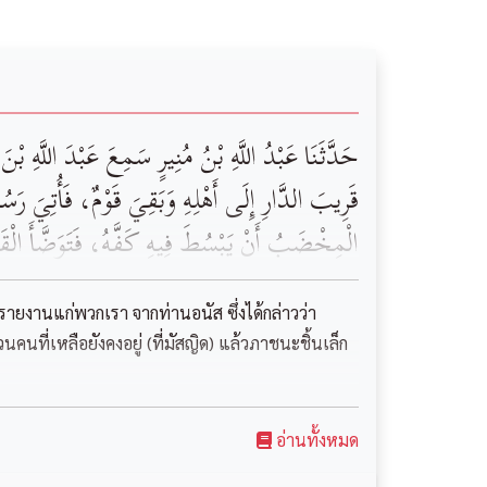
‏حَدَّثَنَا ‏عَبْدُ اللَّهِ بْنُ مُنِيرٍ ‏سَمِعَ ‏عَبْدَ اللَّهِ 
قَرِيبَ الدَّارِ إِلَى أَهْلِهِ وَبَقِيَ قَوْمٌ، فَأُتِيَ رَسُ
‏‏الْمِخْضَبُ ‏‏أَنْ يَبْسُطَ فِيهِ كَفَّهُ، ‏فَتَوَضَّأَ الْق
ได้รายงานแก่พวกเรา จากท่านอนัส ซึ่งได้กล่าวว่า
นที่เหลือยังคงอยู่ (ที่มัสญิด) แล้วภาชนะชิ้นเล็ก
อ่านทั้งหมด