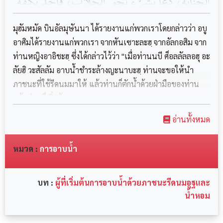
الْجَنَابَةِ، دَعَا بِشَيْءٍ نَحْوَ ‏ ‏الْحِلَابِ، ‏‏فَأَخَذَ بِكَفِّهِ
فَبَدَأَ بِشِقِّ رَأْسِهِ الْأَيْمَنِ ثُمَّ الْأَيْسَرِ، فَقَالَ بِهِمَا
มุฮัมหมัด บินอัลมุษันนา ได้รายงานแก่พวกเราโดยกล่าวว่า อบู
عَلَى وَسَطِ رَأْسِهِ
อาศิมได้รายงานแก่พวกเรา จากหันเซาะละฮฺ จากอัลกอสิม จาก
ท่านหญิงอาอิชะฮฺ ซึ่งได้กล่าวไว้ว่า "เมื่อท่านนบี ศ็อลลัลลอฮุ อะ
ลัยฮิ วะสัลลัม อาบน้ำชำระล้างญะนาบะฮฺ ท่านจะขอให้นำ
ภาชนะที่ใช้รีดนมมาให้ แล้วท่านก็ตักน้ำด้วยฝ่ามือของท่าน
แล้วท่านก็เริ่มล้า...
อ่านทั้งหมด
หมวด :
การอาบน้ำ
บท :
ผู้ที่เริ่มต้นการอาบน้ำด้วยภาชนะรีดนมอูฐและ
น้ำหอม