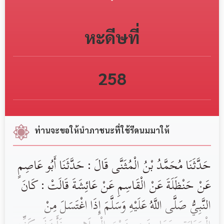
หะดีษที่
258
ท่านจะขอให้นำภาชนะที่ใช้รีดนมมาให้
‏حَدَّثَنَا ‏مُحَمَّدُ بْنُ الْمُثَنَّى ‏قَالَ : حَدَّثَنَا ‏‏أَبُو عَاصِمٍ
‏‏عَنْ ‏‏حَنْظَلَةَ ‏‏عَنْ ‏‏الْقَاسِمِ ‏‏عَنْ ‏‏عَائِشَةَ ‏قَالَتْ ‏: كَانَ
النَّبِيُّ ‏صَلَّى اللَّهُ عَلَيْهِ وَسَلَّمَ‏ ‏إِذَا اغْتَسَلَ مِنْ