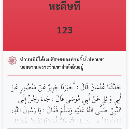
หะดีษที่
123
ท่านนบีมิได้เงยศีรษะของท่านขึ้นไปหาเขา
นอกจากเพราะว่าเขากำลังยืนอยู่
حَدَّثَنَا عُثْمَانُ قَالَ : أَخْبَرَنَا جَرِيرٌ عَنْ مَنْصُورٍ عَنْ
أَبِي وَائِلٍ عَنْ أَبِي مُوسَى قَالَ : جَاءَ رَجُلٌ إِلَى
النَّبِيِّ صَلَّى اللَّهُ عَلَيْهِ وَسَلَّمَ فَقَالَ : يَا رَسُولَ اللَّهِ،
مَا الْقِتَالُ فِي سَبِيلِ اللَّهِ فَإِنَّ أَحَدَنَا يُقَاتِلُ غَضَبًا،