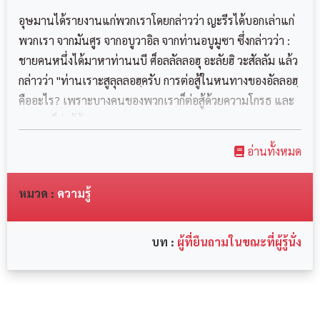
وَيُقَاتِلُ حَمِيَّةً،‏ فَرَفَعَ إِلَيْهِ رَأْسَهُ، قَالَ : وَمَا رَفَعَ
อุษมานได้รายงานแก่พวกเราโดยกล่าวว่า ญะรีรได้บอกเล่าแก่
إِلَيْهِ رَأْسَهُ إِلاَّ أَنَّهُ كَانَ قَائِمًا، فَقَالَ { مَنْ قَاتَلَ
พวกเรา จากมันศูร จากอบูวาอิล จากท่านอบูมูซา ซึ่งกล่าวว่า :
ชายคนหนึ่งได้มาหาท่านนบี ศ็อลลัลลอฮุ อะลัยฮิ วะสัลลัม แล้ว
لِتَكُونَ كَلِمَةُ اللَّهِ هِيَ الْعُلْيَا فَهُوَ فِي سَبِيلِ اللَّهِ عَزَّ
กล่าวว่า "ท่านเราะสูลุลลอฮฺครับ การต่อสู้ในหนทางของอัลลอฮฺ
وَجَلَّ‏ }
คืออะไร? เพราะบางคนของพวกเราก็ต่อสู้ด้วยความโกรธ และ
บางคนก็ต่อสู้ด้วยคว...
อ่านทั้งหมด
หมวด :
ความรู้
บท :
ผู้ที่ยืนถามในขณะที่ผู้รู้นั่ง