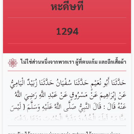
หะดีษที่
1294
ไม่ใช่ส่วนหนึ่งจากพวกเรา ผู้ที่ตบแก้ม และฉีกเสื้อผ้า
حَدَّثَنَا أَبُو نُعَيْمٍ حَدَّثَنَا سُفْيَانُ حَدَّثَنَا زُبَيْدٌ الْيَامِيُّ
عَنْ إِبْرَاهِيمَ عَنْ مَسْرُوقٍ عَنْ عَبْدِ اللَّهِ رَضِيَ اللَّهُ
عَنْهُ قَالَ : قَالَ النَّبِيُّ صَلَّى اللَّهُ عَلَيْهِ وَسَلَّمَ { لَيْسَ
مِنَّا مَنْ لَطَمَ الْخُدُودَ وَشَقَّ الْجُيُوبَ وَدَعَا بِدَعْوَى
الْجَاهِلِيَّةِ }