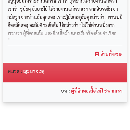
อบูนุอัยมฺได้รายงานแก่พวกเราว่า สุฟยานได้รายงานแก่พวก
เราว่า ซุบัยดฺ อัลยามีย์ ได้รายงานแก่พวกเรา จากอิบรอฮีม จา
กมัสรูก จากท่านอับดุลลอฮฺ เราะฎิยัลลอฮุอันฮุ กล่าวว่า : ท่านนบี
ศ็อลลัลลอฮุ อะลัยฮิ วะสัลลัม ได้กล่าวว่า "ไม่ใช่ส่วนหนึ่งจาก
พวกเรา ผู้ที่ตบแก้ม และฉีกเสื้อผ้า และเรียกร้องด้วยคำเรียก
ร้องของ...
อ่านทั้งหมด
หมวด :
ญะนาซะฮฺ
บท :
ผู้ที่ฉีกคอเสื้อไม่ใช่พวกเรา