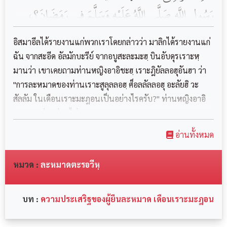
رَسُولِ اللَّهِ صَلَّى اللَّهُ عَلَيْهِ وَسَلَّمَ فِي رَمَضَانَ؟،
فَقَالَتْ : مَا كَانَ يَزِيدُ فِي رَمَضَانَ، وَلاَ فِي غَيْرِهَا
อิสมาอีลได้รายงานแก่พวกเราโดยกล่าวว่า มาลิกได้รายงานแก่
عَلَى إِحْدَى عَشْرَةَ رَكْعَةً، يُصَلِّي أَرْبَعًا فَلاَ تَسَلْ
ฉัน จากสะอีด อัลมักบะรีย์ จากอบูสะละมะฮฺ บินอับดุรเราะหฺ
มานว่า เขาเคยถามท่านหญิงอาอิชะฮฺ เราะฎิยัลลอฮุอันฮา ว่า
عَنْ حُسْنِهِنَّ وَطُولِهِنَّ، ثُمَّ يُصَلِّي أَرْبَعًا فَلاَ تَسَلْ
"การละหมาดของท่านเราะสูลุลลอฮฺ ศ็อลลัลลอฮุ อะลัยฮิ วะ
عَنْ حُسْنِهِنَّ وَطُولِهِنَّ، ثُمَّ يُصَلِّي ثَلاَثًا‏، فَقُلْتُ :
สัลลัม ในเดือนเราะมะฎอนเป็นอย่างไรครับ?" ท่านหญิงอาอิ
يَا رَسُولَ اللَّهِ، أَتَنَامُ قَبْلَ أَنْ تُوتِرَ؟، قَالَ ‏{ يَا عَائِشَةُ
ชะฮฺตอบว่า "ท่านไม่เคยละหมา...
إِنَّ عَيْنَىَّ تَنَامَانِ وَلاَ يَنَامُ قَلْبِي }
อ่านทั้งหมด
หมวด :
ละหมาดตะรอวีหฺ
บท :
ความประเสริฐของผู้ยืนละหมาด เดือนเราะมะฎอน