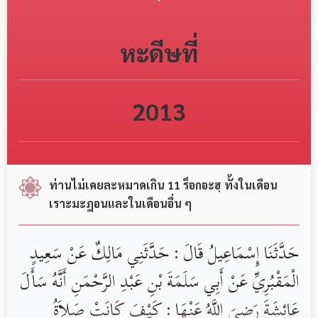
หะดีษที่
2013
ท่านไม่เคยละหมาดเกิน 11 ร็อกอะฮฺ ทั้งในเดือน
เราะมะฎอนและในเดือนอื่น ๆ
حَدَّثَنَا إِسْمَاعِيلُ قَالَ : حَدَّثَنِي مَالِكٌ عَنْ سَعِيدٍ
الْمَقْبُرِيِّ عَنْ أَبِي سَلَمَةَ بْنِ عَبْدِ الرَّحْمَنِ أَنَّهُ سَأَلَ
عَائِشَةَ رَضِىَ اللَّهُ عَنْهَا : كَيْفَ كَانَتْ صَلاَةُ