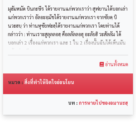
الْأَمَانَةَ نَزَلَتْ فِي جَذْرِ قُلُوبِ الرِّجَالِ، ثُمَّ عَلِمُوا
มุฮัมหมัด บินกะษีร ได้รายงานแก่พวกเราว่า สุฟยานได้บอกเล่า
مِنْ الْقُرْآنِ ثُمَّ عَلِمُوا مِنْ السُّنَّةِ } وَحَدَّثَنَا عَنْ
แก่พวกเราว่า อัลอะอฺมัชได้รายงานแก่พวกเรา จากซัยดฺ บิ
นวะฮบฺ ว่า ท่านหุซัยฟะฮฺได้รายงานแก่พวกเรา โดยท่านได้
رَفْعِهَا قَالَ { يَنَامُ الرَّجُلُ النَّوْمَةَ فَتُقْبَضُ الْأَمَانَةُ مِنْ
กล่าวว่า : ท่านเราะสูลุลลอฮฺ ศ็อลลัลลอฮุ อะลัยฮิ วะสัลลัม ได้
قَلْبِهِ فَيَظَلُّ أَثَرُهَا مِثْلَ أَثَرِ‏ ‏الْوَكْتِ، ‏ثُمَّ يَنَامُ النَّوْمَةَ
บอกเล่า 2 เรื่องแก่พวกเรา และ 1 ใน 2 เรื่องนั้นฉันได้เห็นมัน
فَتُقْبَضُ فَيَبْقَى أَثَرُهَا مِثْلَ ‏الْمَجْلِ ‏ ‏كَجَمْرٍ دَحْرَجْتَهُ
แล้ว ส่วนอีก 1 เ...
عَلَى رِجْلِكَ، ‏فَنَفِطَ‏ ‏فَتَرَاهُ مُنْتَبِرًا وَلَيْسَ فِيهِ شَيْءٌ،
อ่านทั้งหมด
فَيُصْبِحُ النَّاسُ يَتَبَايَعُونَ فَلَا يَكَادُ أَحَدٌ يُؤَدِّي
หมวด :
สิ่งที่ทำให้จิตใจอ่อนโยน
الْأَمَانَةَ، فَيُقَالُ : إِنَّ فِي بَنِي فُلَانٍ رَجُلًا أَمِينًا،
وَيُقَالُ لِلرَّجُلِ : مَا أَعْقَلَهُ وَمَا أَظْرَفَهُ وَمَا أَجْلَدَهُ،
บท :
การหายไปของอมานะฮฺ
وَمَا فِي قَلْبِهِ مِثْقَالُ حَبَّةِ خَرْدَلٍ مِنْ إِيمَانٍ } وَلَقَدْ
أَتَى عَلَيَّ زَمَانٌ وَمَا أُبَالِي أَيَّكُمْ بَايَعْتُ، لَئِنْ كَانَ