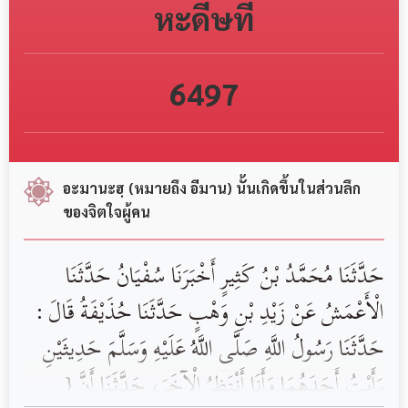
หะดีษที่
6497
อะมานะฮฺ (หมายถึง อีมาน) นั้นเกิดขึ้นในส่วนลึก
ของจิตใจผู้คน
‏حَدَّثَنَا ‏مُحَمَّدُ بْنُ كَثِيرٍ ‏أَخْبَرَنَا‏ ‏سُفْيَانُ ‏‏حَدَّثَنَا
‏‏الْأَعْمَشُ ‏عَنْ ‏زَيْدِ بْنِ وَهْبٍ ‏‏حَدَّثَنَا ‏‏حُذَيْفَةُ ‏قَالَ :‏
‏حَدَّثَنَا رَسُولُ اللَّهِ‏ ‏صَلَّى اللَّهُ عَلَيْهِ وَسَلَّمَ ‏حَدِيثَيْنِ
رَأَيْتُ أَحَدَهُمَا وَأَنَا أَنْتَظِرُ الْآخَرَ، حَدَّثَنَا ‏‏أَنَّ {