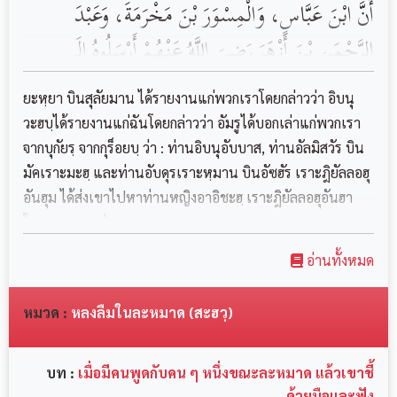
أَنَّ ابْنَ عَبَّاسٍ، وَالْمِسْوَرَ بْنَ مَخْرَمَةَ، وَعَبْدَ
الرَّحْمَنِ بْنَ أَزْهَرَ رَضِىَ اللَّهُ عَنْهُمْ أَرْسَلُوهُ إِلَى
عَائِشَةَ رَضِىَ اللَّهُ عَنْهُا، فَقَالُوا : اقْرَأْ عَلَيْهَا السَّلاَمَ
ยะหฺยา บินสุลัยมาน ได้รายงานแก่พวกเราโดยกล่าวว่า อิบนุ
مِنَّا جَمِيعًا وَسَلْهَا عَنِ الرَّكْعَتَيْنِ بَعْدَ صَلاَةِ
วะฮบฺได้รายงานแก่ฉันโดยกล่าวว่า อัมรูได้บอกเล่าแก่พวกเรา
จากบุกัยรฺ จากกุร็อยบฺ ว่า : ท่านอิบนุอับบาส, ท่านอัลมิสวัร บิน
الْعَصْرِ، وَقُلْ لَهَا إِنَّا أُخْبِرْنَا أَنَّكِ تُصَلِّينَهُمَا، وَقَدْ
มัคเราะมะฮฺ และท่านอับดุรเราะหฺมาน บินอัซฮัร เราะฎิยัลลอฮุ
بَلَغَنَا أَنَّ النَّبِيَّ صَلَّى اللَّهُ عَلَيْهِ وَسَلَّمَ نَهَى عَنْهَا‏،
อันฮุม ได้ส่งเขาไปหาท่านหญิงอาอิชะฮฺ เราะฎิยัลลอฮุอันฮา
وَقَالَ ابْنُ عَبَّاسٍ : وَكُنْتُ أَضْرِبُ النَّاسَ مَعَ عُمَرَ
โดยพวกเขากล่...
بْنِ الْخَطَّابِ عَنْهُمَا‏ فَقَالَ كُرَيْبٌ : فَدَخَلْتُ عَلَى
อ่านทั้งหมด
عَائِشَةَ رَضِىَ اللَّهُ عَنْهَا فَبَلَّغْتُهَا مَا أَرْسَلُونِي‏،
หมวด :
หลงลืมในละหมาด (สะฮวฺ)
فَقَالَتْ : سَلْ أُمَّ سَلَمَةَ‏،‏ فَخَرَجْتُ إِلَيْهِمْ
فَأَخْبَرْتُهُمْ بِقَوْلِهَا فَرَدُّونِي إِلَى أُمِّ سَلَمَةَ بِمِثْلِ مَا
บท :
เมื่อมีคนพูดกับคน ๆ หนึ่งขณะละหมาด แล้วเขาชี้
ด้วยมือและฟัง