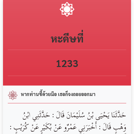
หะดีษที่
1233
หากท่านชี้ด้วยมือ เธอก็จงถอยออกมา
حَدَّثَنَا يَحْيَى بْنُ سُلَيْمَانَ قَالَ : حَدَّثَنِي ابْنُ
وَهْبٍ قَالَ : أَخْبَرَنِي عَمْرٌو عَنْ بُكَيْرٍ عَنْ كُرَيْبٍ :