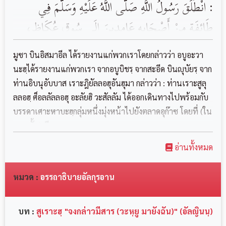
: انْطَلَقَ رَسُولُ اللَّهِ صَلَّى اللَّهُ عَلَيْهِ وَسَلَّمَ فِي
طَائِفَةٍ مِنْ أَصْحَابِهِ عَامِدِينَ إِلَى سُوقِ عُكَاظٍ،
وَقَدْ حِيلَ بَيْنَ الشَّيَاطِينِ وَبَيْنَ خَبَرِ السَّمَاءِ،
มูซา บินอิสมาอีล ได้รายงานแก่พวกเราโดยกล่าวว่า อบูอะวา
وَأُرْسِلَتْ عَلَيْهِمُ الشُّهُبُ فَرَجَعَتِ الشَّيَاطِينُ،
นะฮฺได้รายงานแก่พวกเรา จากอบูบิชรฺ จากสะอีด บินญุบัยรฺ จาก
ท่านอิบนุอับบาส เราะฎิยัลลอฮุอันฮุมา กล่าวว่า : ท่านเราะสูลุ
فَقَالُوا : مَا لَكُمْ؟، فَقَالُوا : حِيلَ بَيْنَنَا وَبَيْنَ خَبَرِ
ลลอฮฺ ศ็อลลัลลอฮุ อะลัยฮิ วะสัลลัม ได้ออกเดินทางไปพร้อมกับ
السَّمَاءِ وَأُرْسِلَتْ عَلَيْنَا الشُّهُبُ‏، قَالَ : مَا حَالَ
บรรดาเศาะหาบะฮฺกลุ่มหนึ่งมุ่งหน้าไปยังตลาดอุก๊าซ โดยที่ (ใน
بَيْنَكُمْ وَبَيْنَ خَبَرِ السَّمَاءِ إِلاَّ مَا حَدَثَ، فَاضْرِبُوا
ตอนนั้น) มี...
مَشَارِقَ الأَرْضِ وَمَغَارِبَهَا فَانْظُرُوا مَا هَذَا الأَمْرُ
อ่านทั้งหมด
الَّذِي حَدَثَ‏، فَانْطَلَقُوا فَضَرَبُوا مَشَارِقَ الأَرْضِ
หมวด :
อรรถาธิบายอัลกุรอาน
وَمَغَارِبَهَا يَنْظُرُونَ مَا هَذَا الأَمْرُ الَّذِي حَالَ بَيْنَهُمْ
وَبَيْنَ خَبَرِ السَّمَاءِ‏، قَالَ : فَانْطَلَقَ الَّذِينَ تَوَجَّهُوا
บท :
สูเราะฮฺ "จงกล่าวมีสาร (วะหฺยู มายังฉัน)" (อัลญินนฺ)