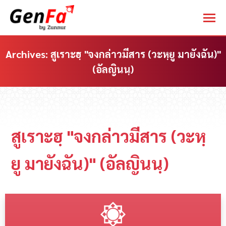
Archives:
สูเราะฮฺ "จงกล่าวมีสาร (วะหฺยู มายังฉัน)"
(อัลญินนฺ)
You are here:
สูเราะฮฺ "จงกล่าวมีสาร (วะหฺ
ยู มายังฉัน)" (อัลญินนฺ)