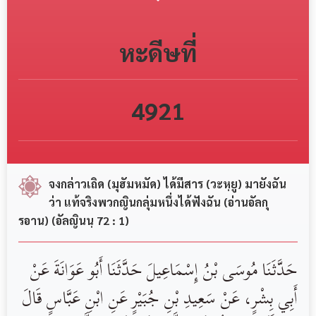
หะดีษที่
4921
จงกล่าวเถิด (มุฮัมหมัด) ได้มีสาร (วะหฺยู) มายังฉัน
ว่า แท้จริงพวกญินกลุ่มหนึ่งได้ฟังฉัน (อ่านอัลกุ
รอาน) (อัลญินนฺ 72 : 1)
حَدَّثَنَا مُوسَى بْنُ إِسْمَاعِيلَ حَدَّثَنَا أَبُو عَوَانَةَ عَنْ
أَبِي بِشْرٍ، عَنْ سَعِيدِ بْنِ جُبَيْرٍ عَنِ ابْنِ عَبَّاسٍ قَالَ