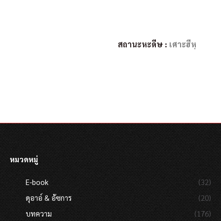
สถานะหะดีษ :
เศาะฮีหฺ
หมวดหมู่
E-book
(32)
ดุอาอ์ & อัซการ
(20)
บทความ
(176)