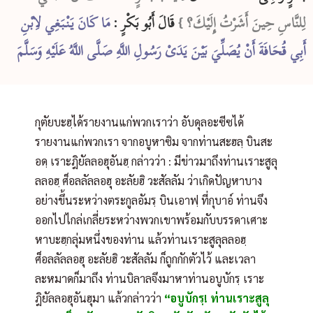
لِلنَّاسِ حِينَ أَشَرْتُ إِلَيْكَ؟ }
‏ قَالَ أَبُو بَكْرٍ :
مَا كَانَ يَنْبَغِي لاِبْنِ
أَبِي قُحَافَةَ أَنْ يُصَلِّيَ بَيْنَ يَدَىْ رَسُولِ اللَّهِ صَلَّى اللَّهُ عَلَيْهِ وَسَلَّمَ
กุตัยบะฮฺได้รายงานแก่พวกเราว่า อับดุลอะซีซได้
รายงานแก่พวกเรา จากอบูหาซิม จากท่านสะฮลฺ บินสะ
อดฺ เราะฎิยัลลอฮุอันฮฺ กล่าวว่า : มีข่าวมาถึงท่านเราะสูลุ
ลลอฮฺ ศ็อลลัลลอฮุ อะลัยฮิ วะสัลลัม ว่าเกิดปัญหาบาง
อย่างขึ้นระหว่างตระกูลอัมรฺ บินเอาฟฺ ที่กุบาอ์ ท่านจึง
ออกไปไกล่เกลี่ยระหว่างพวกเขาพร้อมกับบรรดาเศาะ
หาบะฮฺกลุ่มหนึ่งของท่าน แล้วท่านเราะสูลุลลอฮฺ
ศ็อลลัลลอฮุ อะลัยฮิ วะสัลลัม ก็ถูกกักตัวไว้ และเวลา
ละหมาดก็มาถึง ท่านบิลาลจึงมาหาท่านอบูบักรฺ เราะ
ฎิยัลลอฮุอันฮุมา แล้วกล่าวว่า
“อบูบักรฺ! ท่านเราะสูลุ