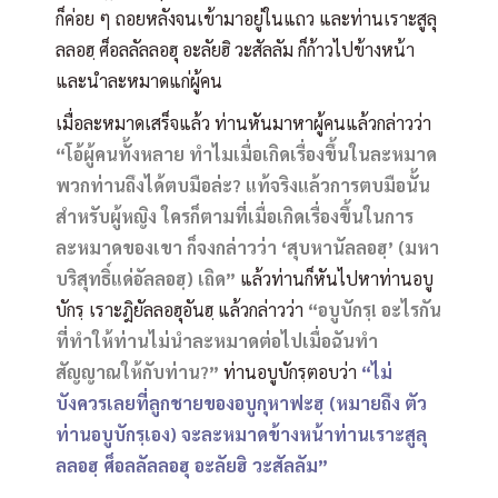
ก็ค่อย ๆ ถอยหลังจนเข้ามาอยู่ในแถว และท่านเราะสูลุ
ลลอฮฺ ศ็อลลัลลอฮุ อะลัยฮิ วะสัลลัม ก็ก้าวไปข้างหน้า
และนำละหมาดแก่ผู้คน
เมื่อละหมาดเสร็จแล้ว ท่านหันมาหาผู้คนแล้วกล่าวว่า
“โอ้ผู้คนทั้งหลาย ทำไมเมื่อเกิดเรื่องขึ้นในละหมาด
พวกท่านถึงได้ตบมือล่ะ? แท้จริงแล้วการตบมือนั้น
สำหรับผู้หญิง ใครก็ตามที่เมื่อเกิดเรื่องขึ้นในการ
ละหมาดของเขา ก็จงกล่าวว่า ‘สุบหานัลลอฮฺ’ (มหา
บริสุทธิ์แด่อัลลอฮฺ) เถิด”
แล้วท่านก็หันไปหาท่านอบู
บักรฺ เราะฎิยัลลอฮุอันฮฺ แล้วกล่าวว่า
“อบูบักรฺ! อะไรกัน
ที่ทำให้ท่านไม่นำละหมาดต่อไปเมื่อฉันทำ
สัญญาณให้กับท่าน?”
ท่านอบูบักรฺตอบว่า
“ไม่
บังควรเลยที่ลูกชายของอบูกุหาฟะฮฺ (หมายถึง ตัว
ท่านอบูบักรฺเอง) จะละหมาดข้างหน้าท่านเราะสูลุ
ลลอฮฺ ศ็อลลัลลอฮุ อะลัยฮิ วะสัลลัม”