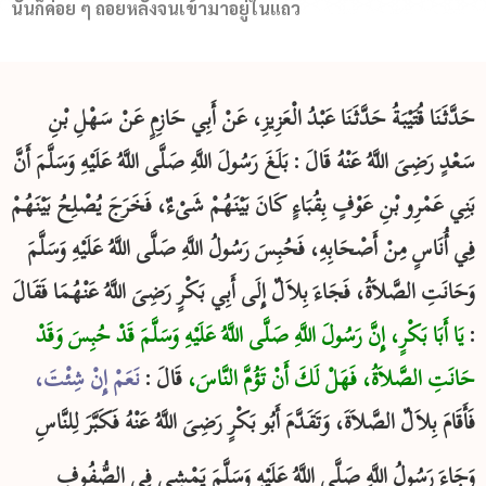
นั้นก็ค่อย ๆ ถอยหลังจนเข้ามาอยู่ในแถว
حَدَّثَنَا قُتَيْبَةُ حَدَّثَنَا عَبْدُ الْعَزِيزِ، عَنْ أَبِي حَازِمٍ عَنْ سَهْلِ بْنِ
سَعْدٍ رَضِىَ اللَّهُ عَنْهُ قَالَ : بَلَغَ رَسُولَ اللَّهِ صَلَّى اللَّهُ عَلَيْهِ وَسَلَّمَ أَنَّ
بَنِي عَمْرِو بْنِ عَوْفٍ بِقُبَاءٍ كَانَ بَيْنَهُمْ شَىْءٌ، فَخَرَجَ يُصْلِحُ بَيْنَهُمْ
فِي أُنَاسٍ مِنْ أَصْحَابِهِ، فَحُبِسَ رَسُولُ اللَّهِ صَلَّى اللَّهُ عَلَيْهِ وَسَلَّمَ
وَحَانَتِ الصَّلاَةُ، فَجَاءَ بِلاَلٌ إِلَى أَبِي بَكْرٍ رَضِىَ اللَّهُ عَنْهُمَا فَقَالَ
يَا أَبَا بَكْرٍ، إِنَّ رَسُولَ اللَّهِ صَلَّى اللَّهُ عَلَيْهِ وَسَلَّمَ قَدْ حُبِسَ وَقَدْ
:
حَانَتِ الصَّلاَةُ، فَهَلْ لَكَ أَنْ تَؤُمَّ النَّاسَ،
قَالَ :
نَعَمْ إِنْ شِئْتَ‏،
فَأَقَامَ بِلاَلٌ الصَّلاَةَ، وَتَقَدَّمَ أَبُو بَكْرٍ رَضِىَ اللَّهُ عَنْهُ فَكَبَّرَ لِلنَّاسِ
وَجَاءَ رَسُولُ اللَّهِ صَلَّى اللَّهُ عَلَيْهِ وَسَلَّمَ يَمْشِي فِي الصُّفُوفِ