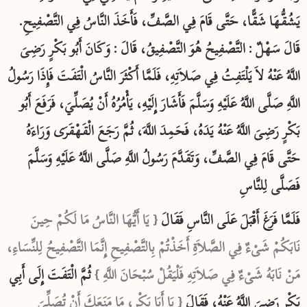
يَشُقُّهَا شَقًّا، حَتَّى قَامَ فِي الصَّفِّ، فَأَخَذَ النَّاسُ فِي التَّصْفِيحِ‏.‏
قَالَ سَهْلٌ : التَّصْفِيحُ هُوَ التَّصْفِيقُ‏، قَالَ : وَكَانَ أَبُو بَكْرٍ رَضِىَ
اللَّهُ عَنْهُ لاَ يَلْتَفِتُ فِي صَلاَتِهِ، فَلَمَّا أَكْثَرَ النَّاسُ الْتَفَتَ فَإِذَا رَسُولُ
اللَّهِ صَلَّى اللَّهُ عَلَيْهِ وَسَلَّمَ فَأَشَارَ إِلَيْهِ، يَأْمُرُهُ أَنْ يُصَلِّيَ، فَرَفَعَ أَبُو
بَكْرٍ رَضِىَ اللَّهُ عَنْهُ يَدَهُ، فَحَمِدَ اللَّهَ، ثُمَّ رَجَعَ الْقَهْقَرَى وَرَاءَهُ
حَتَّى قَامَ فِي الصَّفِّ، وَتَقَدَّمَ رَسُولُ اللَّهِ صَلَّى اللَّهُ عَلَيْهِ وَسَلَّمَ
فَصَلَّى لِلنَّاسِ
فَلَمَّا فَرَغَ أَقْبَلَ عَلَى النَّاسِ فَقَالَ
‏{ يَا أَيُّهَا النَّاسُ مَا لَكُمْ حِينَ
نَابَكُمْ شَىْءٌ فِي الصَّلاَةِ أَخَذْتُمْ بِالتَّصْفِيحِ إِنَّمَا التَّصْفِيحُ لِلنِّسَاءِ،
مَنْ نَابَهُ شَىْءٌ فِي صَلاَتِهِ فَلْيَقُلْ سُبْحَانَ اللَّهِ ‏}
ثُمَّ الْتَفَتَ إِلَى أَبِي
بَكْرٍ رَضِىَ اللَّهُ عَنْهُ، فَقَالَ
‏{ يَا أَبَا بَكْرٍ، مَا مَنَعَكَ أَنْ تُصَلِّيَ