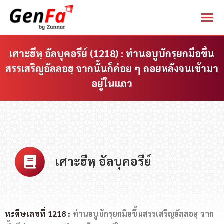
เศาะฮีหฺ อัลบุคอรีย์ (1218) : ท่านอบูบักรฺยกมือขึ้น
สรรเสริญอัลลอฮฺ จากนั้นก็ค่อย ๆ ถอยหลังจนเข้ามา
อยู่ในแถว
You are here:
เศาะฮีหฺ อัลบุคอรีย์
หะดีษเลขที่ 1218 :
ท่านอบูบักรฺยกมือขึ้นสรรเสริญอัลลอฮฺ จาก