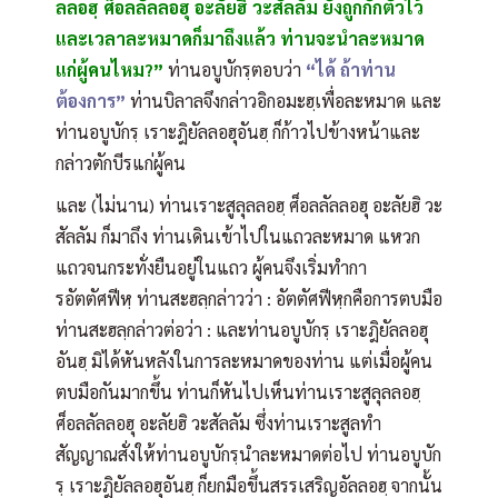
ลลอฮฺ ศ็อลลัลลอฮุ อะลัยฮิ วะสัลลัม ยังถูกกักตัวไว้
และเวลาละหมาดก็มาถึงแล้ว ท่านจะนำละหมาด
แก่ผู้คนไหม?”
ท่านอบูบักรฺตอบว่า
“ได้ ถ้าท่าน
ต้องการ”
ท่านบิลาลจึงกล่าวอิกอมะฮฺเพื่อละหมาด และ
ท่านอบูบักรฺ เราะฎิยัลลอฮุอันฮฺ ก็ก้าวไปข้างหน้าและ
กล่าวตักบีรแก่ผู้คน
และ (ไม่นาน) ท่านเราะสูลุลลอฮฺ ศ็อลลัลลอฮุ อะลัยฮิ วะ
สัลลัม ก็มาถึง ท่านเดินเข้าไปในแถวละหมาด แหวก
แถวจนกระทั่งยืนอยู่ในแถว ผู้คนจึงเริ่มทำกา
รอัตตัศฟีหฺ ท่านสะฮลฺกล่าวว่า : อัตตัศฟีหฺกคือการตบมือ
ท่านสะฮลฺกล่าวต่อว่า : และท่านอบูบักรฺ เราะฎิยัลลอฮุ
อันฮฺ มิได้หันหลังในการละหมาดของท่าน แต่เมื่อผู้คน
ตบมือกันมากขึ้น ท่านก็หันไปเห็นท่านเราะสูลุลลอฮฺ
ศ็อลลัลลอฮุ อะลัยฮิ วะสัลลัม ซึ่งท่านเราะสูลทำ
สัญญาณสั่งให้ท่านอบูบักรฺนำละหมาดต่อไป ท่านอบูบัก
รฺ เราะฎิยัลลอฮุอันฮฺ ก็ยกมือขึ้นสรรเสริญอัลลอฮฺ จากนั้น