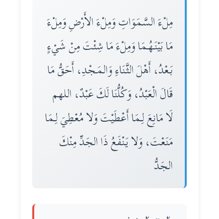
مِلْءَ السَّمَوَاتِ وَمِلْءَ الأَرْضِ وَمِلْءَ
مَا بَيْنَـهُـمَا وَمِلْءَ مَا شِئْتَ مِنْ شَيْءٍ
بَـعْدُ، أَهْلَ الثَّنَاءِ وَالمَـجْدِ، أَحَقُّ مَا
قَالَ الْعَبْدُ، وَكُلُّنَا لَكَ عَبْدٌ، اللهم
لَا مَانِعَ لِـمَا أَعْطَيْتَ وَلا مُعْطِيَ لِـمَا
مَنَعْتَ، وَلا يَنْفَعُ ذَا الجَدِّ مِنْكَ
الجَدُّ