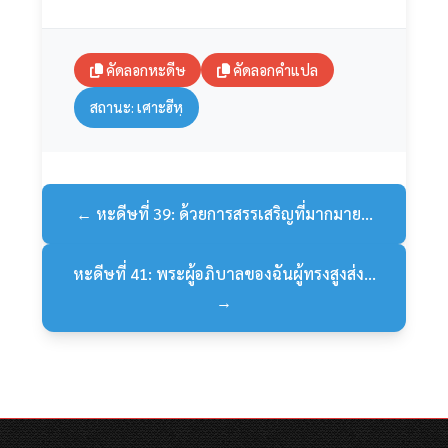
คัดลอกหะดีษ
คัดลอกคำแปล
สถานะ: เศาะฮีหฺ
← หะดีษที่ 39: ด้วยการสรรเสริญที่มากมาย...
หะดีษที่ 41: พระผู้อภิบาลของฉันผู้ทรงสูงส่ง...
→