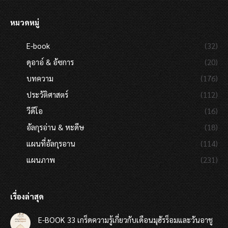
หมวดหมู่
E-book
(32)
ดุอาอ์ & อัซการ
(20)
บทความ
(176)
ประวัติศาสตร์
(112)
วีดีโอ
(16)
อัลกุรอ่าน & หะดีษ
(18)
แผนที่อัลกุรอาน
(114)
แผนภาพ
(231)
เรื่องล่าสุด
E-BOOK 33 เกร็ดความรู้เกี่ยวกับเดือนมุฮัรร็อมและวันอาชู