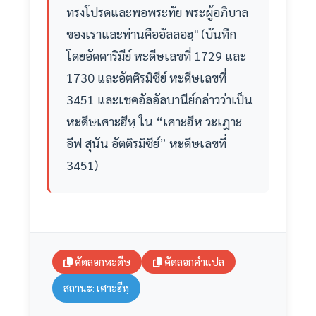
ทรงโปรดและพอพระทัย พระผู้อภิบาล
ของเราและท่านคืออัลลอฮฺ" (บันทึก
โดยอัดดาริมีย์ หะดีษเลขที่ 1729 และ
1730 และอัตติรมิซีย์ หะดีษเลขที่
3451 และเชคอัลอัลบานีย์กล่าวว่าเป็น
หะดีษเศาะฮีหฺ ใน “เศาะฮีหฺ วะเฎาะ
อีฟ สุนัน อัตติรมิซีย์” หะดีษเลขที่
3451)
คัดลอกหะดีษ
คัดลอกคำแปล
สถานะ: เศาะฮีหฺ