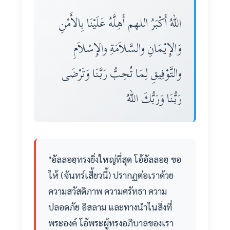
اللهُ أَكْبَرُ اللهم أَهِلَّهُ عَلَيْنَا بِالأَمْنِ
وَالإِيْمَانِ والسَّلاَمَةِ والإِسْلاَمِ
والتَّوْفِيقِ لِمَا تُحِبُّ رَبَّنَا وَتَرْضَى
رَبُّنَا وَرَبُّكَ اللهُ
"อัลลอฮฺทรงยิ่งใหญ่ที่สุด โอ้อัลลอฮฺ ขอ
ให้ (จันทร์เสี้ยวนี้) ปรากฏต่อเราด้วย
ความสวัสดิภาพ ความศรัทธา ความ
ปลอดภัย อิสลาม และทางนำในสิ่งที่
พระองค์ โอ้พระผู้ทรงอภิบาลของเรา