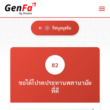
หิสนุลมุสลิม
82
ขอได้โปรดประทานพลานามัย
ที่ดี