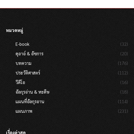
หมวดหมู่
E-book
(32)
ดุอาอ์ & อัซการ
(20)
บทความ
(176)
ประวัติศาสตร์
(112)
วีดีโอ
(16)
อัลกุรอ่าน & หะดีษ
(18)
แผนที่อัลกุรอาน
(114)
แผนภาพ
(231)
เรื่องล่าสุด