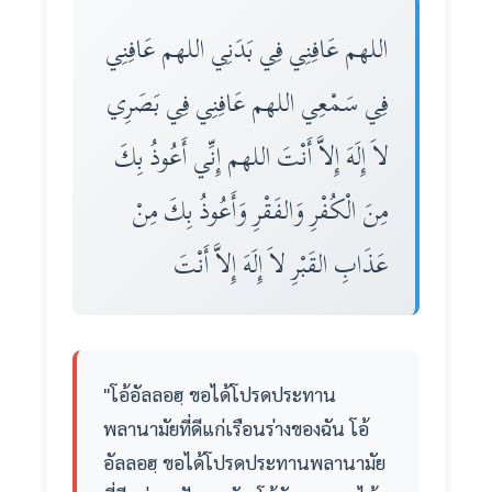
اللهم عَافِنِي فِي بَدَنِي اللهم عَافِنِي
فِي سَمْعِي اللهم عَافِنِي فِي بَصَرِي
لاَ إِلَهَ إِلاَّ أَنْتَ اللهم إِنِّي أَعُوذُ بِكَ
مِنَ الْكُفْرِ وَالفَقْرِ وَأَعُوذُ بِكَ مِنْ
عَذَابِ القَبْرِ لاَ إِلَهَ إِلاَّ أَنْتَ
"โอ้อัลลอฮฺ ขอได้โปรดประทาน
พลานามัยที่ดีแก่เรือนร่างของฉัน โอ้
อัลลอฮฺ ขอได้โปรดประทานพลานามัย