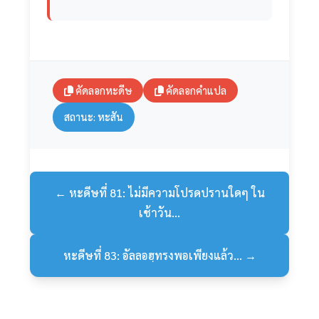
คัดลอกหะดีษ
คัดลอกคำแปล
สถานะ: หะสัน
← หะดีษที่ 81: ไม่มีความโปรดปรานใดๆ ใน
เช้าวัน...
หะดีษที่ 83: อัลลอฮฺทรงพอเพียงแล้ว... →