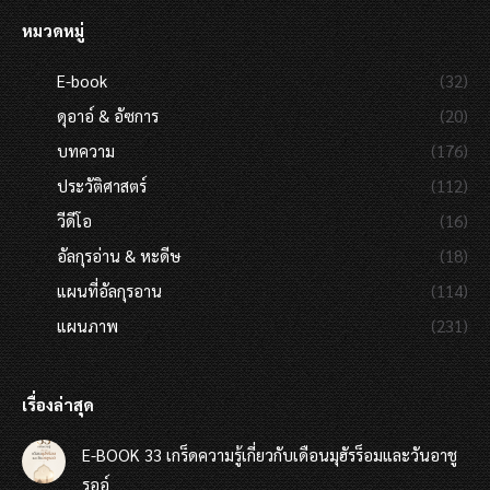
หมวดหมู่
E-book
(32)
ดุอาอ์ & อัซการ
(20)
บทความ
(176)
ประวัติศาสตร์
(112)
วีดีโอ
(16)
อัลกุรอ่าน & หะดีษ
(18)
แผนที่อัลกุรอาน
(114)
แผนภาพ
(231)
เรื่องล่าสุด
E-BOOK 33 เกร็ดความรู้เกี่ยวกับเดือนมุฮัรร็อมและวันอาชู
รออ์