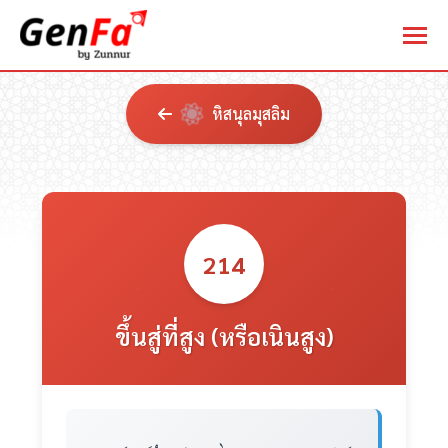
หิสนุลมุสลิม
214
ขึ้นสู่ที่สูง (หรือเนินสูง)