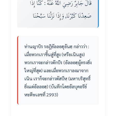
قَالَ جَابِرٌ رَضِيَ اللهُ عَنْهُ : كُنَّا إِذَا
صَعِدْنَا كَبَّرْنَا, وَإِذَا نَزَلْنَا سَبَّحْنَا
ท่านญาบิร รอฎิยัลลอฮุอันฮฺ กล่าวว่า :
เมื่อพวกเราขึ้นสู่ที่สูง (หรือเนินสูง)
พวกเราจะกล่าวตักบีร (อัลลอฮฺผู้ทรงยิ่ง
ใหญ่ที่สุด) และเมื่อพวกเราลงมาจาก
เนิน เราก็จะกล่าวตัสบีหฺ (มหาบริสุทธิ์
ยิ่งแด่อัลลอฮฺ) (บันทึกโดยอัลบุคอรีย์
หะดีษเลขที่ 2993)