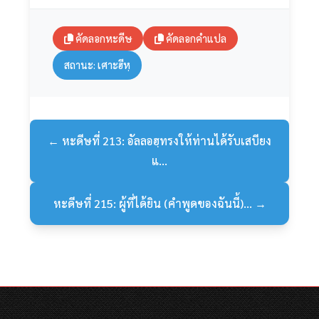
คัดลอกหะดีษ
คัดลอกคำแปล
สถานะ: เศาะฮีหฺ
← หะดีษที่ 213: อัลลอฮฺทรงให้ท่านได้รับเสบียง
แ...
หะดีษที่ 215: ผู้ที่ได้ยิน (คำพูดของฉันนี้)... →