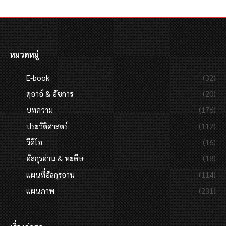
หมวดหมู่
E-book
(32)
ดุอาอ์ & อัซการ
(20)
บทความ
(176)
ประวัติศาสตร์
(112)
วีดีโอ
(16)
อัลกุรอ่าน & หะดีษ
(18)
แผนที่อัลกุรอาน
(114)
แผนภาพ
(231)