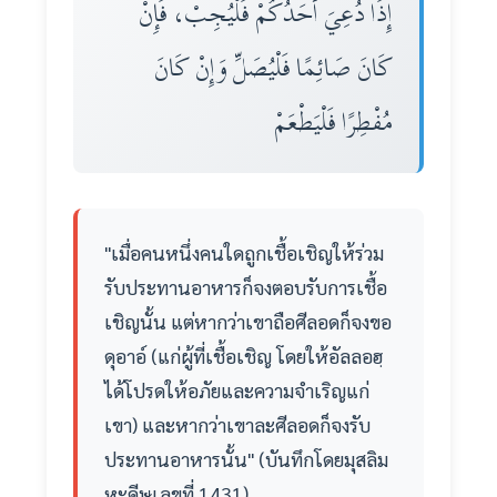
إِذَا دُعِيَ أَحَدُكُمْ فَلْيُجِبْ، فَإِنْ
كَانَ صَائِمًا فَلْيُصَلِّ وَإِنْ كَانَ
مُفْطِرًا فَلْيَطْعَمْ
"เมื่อคนหนึ่งคนใดถูกเชื้อเชิญให้ร่วม
รับประทานอาหารก็จงตอบรับการเชื้อ
เชิญนั้น แต่หากว่าเขาถือศีลอดก็จงขอ
ดุอาอ์ (แก่ผู้ที่เชื้อเชิญ โดยให้อัลลอฮฺ
ได้โปรดให้อภัยและความจำเริญแก่
เขา) และหากว่าเขาละศีลอดก็จงรับ
ประทานอาหารนั้น" (บันทึกโดยมุสลิม
หะดีษเลขที่ 1431)