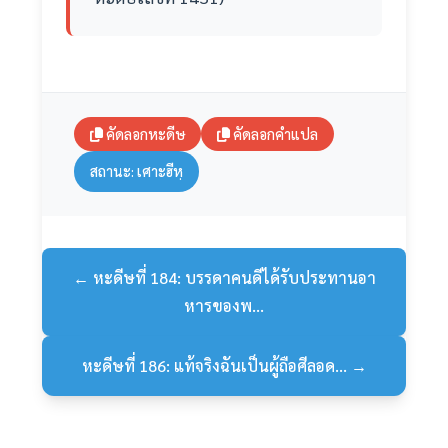
คัดลอกหะดีษ
คัดลอกคำแปล
สถานะ: เศาะฮีหฺ
← หะดีษที่ 184: บรรดาคนดีได้รับประทานอา
หารของพ...
หะดีษที่ 186: แท้จริงฉันเป็นผู้ถือศีลอด... →