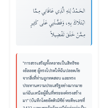
الحَـمْدُ لِلهِ الَّذِي عَافَانِي مِـمَّا
ابْتَلَاكَ بِـهِ، وَفَضَّلَنِي عَلَى كَثِيرٍ
مِـمَّنْ خَلَقَ تَفْضِيلاً
"การสรรเสริญทั้งหลายเป็นสิทธิขอ
งอัลลอฮฺ ผู้ทรงโปรดให้ฉันปลอดภัย
จากสิ่งที่ท่านถูกทดสอบ และทรง
ประทานความประเสริฐอย่างมากมาย
แก่ฉันเหนือผู้อื่นที่พระองค์ทรงสร้าง
มา" (บันทึกโดยอัตติรมิซีย์ หะดีษเลขที่
3432 และเชคอัลอัลบานีย์กล่าวว่าเป็น