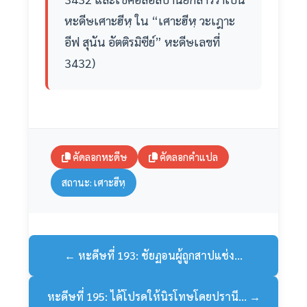
หะดีษเศาะฮีหฺ ใน “เศาะฮีหฺ วะเฎาะ
อีฟ สุนัน อัตติรมิซีย์” หะดีษเลขที่
3432)
คัดลอกหะดีษ
คัดลอกคำแปล
สถานะ: เศาะฮีหฺ
← หะดีษที่ 193: ชัยฏอนผู้ถูกสาปแช่ง...
หะดีษที่ 195: ได้โปรดให้นิรโทษโดยปรานี... →