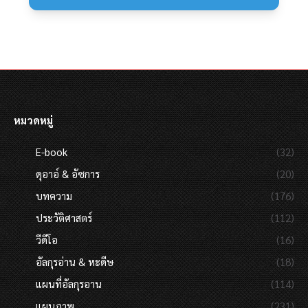
หมวดหมู่
E-book
(32)
ดุอาอ์ & อัซการ
(20)
บทความ
(176)
ประวัติศาสตร์
(112)
วีดีโอ
(16)
อัลกุรอ่าน & หะดีษ
(18)
แผนที่อัลกุรอาน
(114)
แผนภาพ
(231)