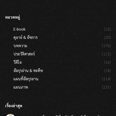
หมวดหมู่
E-book
(32)
ดุอาอ์ & อัซการ
(20)
บทความ
(176)
ประวัติศาสตร์
(112)
วีดีโอ
(16)
อัลกุรอ่าน & หะดีษ
(18)
แผนที่อัลกุรอาน
(114)
แผนภาพ
(231)
เรื่องล่าสุด