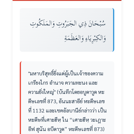
سُبْـحَانَ ذِي الجَبَرُوتِ وَالمَلَكُوتِ
وَالكِبْرِيَاءِ وَالعَظَمَةِ
"มหาบริสุทธิ์ยิ่งแด่ผู้เป็นเจ้าของความ
เกรียงไกร อำนาจ ความทะนง และ
ความยิ่งใหญ่" (บันทึกโดยอบูดาวูด หะ
ดีษเลขที่ 873, อันนะสาอีย์ หะดีษเลข
ที่ 1132 และเชคอัลบานีย์กล่าวว่า เป็น
หะดีษที่เศาะฮีหฺ ใน “เศาะฮีหฺ วะเฎาะ
อีฟ สุนัน อบีดาวูด” หะดีษเลขที่ 873)