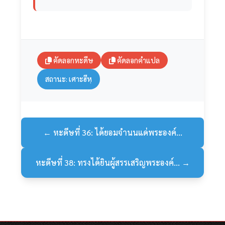
คัดลอกหะดีษ
คัดลอกคำแปล
สถานะ: เศาะฮีหฺ
← หะดีษที่ 36: ได้ยอมจำนนแด่พระองค์...
หะดีษที่ 38: ทรงได้ยินผู้สรรเสริญพระองค์... →