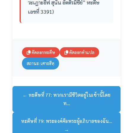
วะเฎาะอีฟ สุนัน อัตติรมิซีย์” หะดีษ
เลขที่ 3391)
คัดลอกหะดีษ
คัดลอกคำแปล
สถานะ: เศาะฮีหฺ
← หะดีษที่ 77: พวกเรามีชีวิตอยู่ในเช้านี้โดย
ท...
หะดีษที่ 79: พระองค์คือพระผู้อภิบาลของฉัน...
→