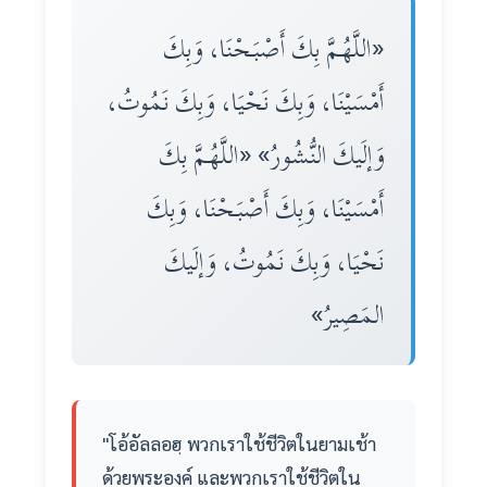
«اللَّهُـمَّ بِكَ أَصْبَـحْنَا، وَبِكَ
أَمْسَيْنَا، وَبِكَ نَحْيَا، وَبِكَ نَمُوتُ،
وَإلَيكَ النُّشُورُ» «اللَّهُـمَّ بِكَ
أَمْسَيْنَا، وَبِكَ أَصْبَـحْنَا، وَبِكَ
نَحْيَا، وَبِكَ نَمُوتُ، وَإلَيكَ
المَصِيرُ»
"โอ้อัลลอฮฺ พวกเราใช้ชีวิตในยามเช้า
ด้วยพระองค์ และพวกเราใช้ชีวิตใน