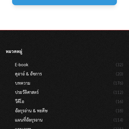
หมวดหมู่
E-book
(32)
ดุอาอ์ & อัซการ
(20)
บทความ
(176)
ประวัติศาสตร์
(112)
วีดีโอ
(16)
อัลกุรอ่าน & หะดีษ
(18)
แผนที่อัลกุรอาน
(114)
แผนภาพ
(231)