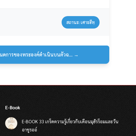
สถานะ: เศาะฮีหฺ
ำหนดการของพระองค์ดำเนินบนตัวฉ... →
E-Book
E-BOOK 33 เกร็ดความรู้เกี่ยวกับเดือนมุฮัรร็อมและวัน
อาชูรออ์