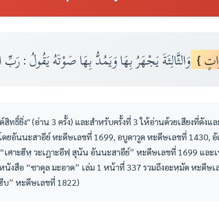
{ َّاتٍ
وَالثَّالِثَةَ يَجْهَرُ بِهَا وَيَمُدُّ بِهَا صَوْتَهُ يَقُولُ : رَبِّ 
ักด์สิทธิ์ยิ่ง" (อ่าน 3 ครั้ง) และสำหรับครั้งที่ 3 ให้อ่านด้วยเสียงที
โดยอันนะสาอีย์ หะดีษเลขที่ 1699, อบูดาวูด หะดีษเลขที่ 1430, อ
 “เศาะฮีหฺ วะเฎาะอีฟฺ สุนัน อันนะสาอีย์” หะดีษเลขที่ 1699 และเ
ังสือ “ซาดุล มะอาด” เล่ม 1 หน้าที่ 337 รวมถึงอะหฺมัด หะดีษเล
ัรฮีบ” หะดีษเลขที่ 1822)