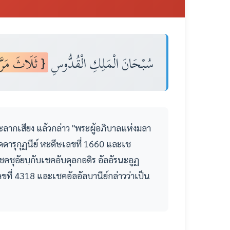
سُبْحَانَ الْمَلِكِ الْقُدُّوسِ
ثَلَاثَ مَر }
่ดังและลากเสียง แล้วกล่าว "พระผู้อภิบาลแห่งมลา
ัดดารุกุฏนีย์ หะดีษเลขที่ 1660 และเช
ชคชุอัยบฺกับเชคอับดุลกอดิร อัลอัรนะอูฏ
ขที่ 4318 และเชคอัลอัลบานีย์กล่าวว่าเป็น