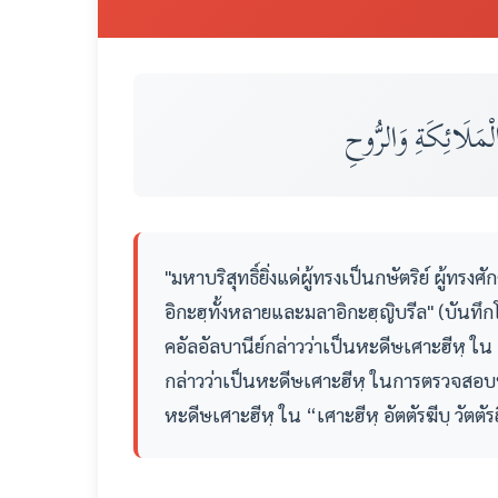
الْمَلَائِكَةِ وَالرُّوحِ
"มหาบริสุทธิ์ยิ่งแด่ผู้ทรงเป็นกษัตริย์ ผู้ทรงศ
อิกะฮฺทั้งหลายและมลาอิกะฮฺญิบรีล" (บันทึก
คอัลอัลบานีย์กล่าวว่าเป็นหะดีษเศาะฮีหฺ ใน
กล่าวว่าเป็นหะดีษเศาะฮีหฺ ในการตรวจสอบหน
หะดีษเศาะฮีหฺ ใน “เศาะฮีหฺ อัตตัรฆีบฺ วัตต