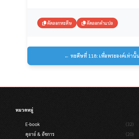
คัดลอกหะดีษ
คัดลอกคำแปล
← หะดีษที่ 118: เพื่อพระองค์เท่านั
หมวดหมู่
E-book
(32)
ดุอาอ์ & อัซการ
(20)