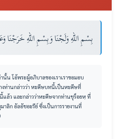
بِسْمِ اللهِ وَلَجْنَا وَبِسْمِ اللهِ خَرَجْنَا وَعَلَى
ท่านั้น โอ้พระผู้อภิบาลของเราเราขอมอบ
ท่านกล่าวว่า หะดีษบทนี้เป็นหะดีษที่
ี้แล้ว และกล่าวว่าหะดีษจากท่านชุร็อยหฺ ที่
ลิก อัลอัชอะรีย์ ซึ่งเป็นการรายงานที่
)