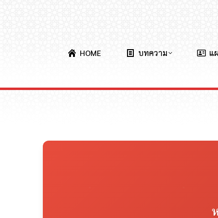
HOME
บทความ
แ
ห