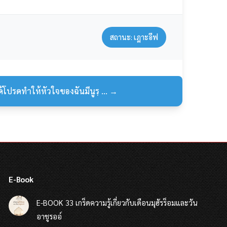
สถานะ: เฎาะอีฟ
ด้โปรดทำให้หัวใจของฉันมีนูรฺ ... →
E-Book
E-BOOK 33 เกร็ดความรู้เกี่ยวกับเดือนมุฮัรร็อมและวัน
อาชูรออ์