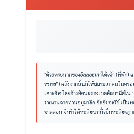
"ด้วยพระนามของอัลลอฮฺเราได้เข้า (ที่พัก)
หมาย" (หลังจากนั้นก็ให้สลามแก่คนในครอบค
เศาะฮีหฺ โดยอ้างทัศนะของเชคอัลบานีย์ใน “เศ
รายงานจากท่านอบูมาลิก อัลอัชอะรีย์ เป็นหะ
ขาดตอน จึงทำให้หะดีษบทนี้เป็นหะดีษเฎาะอ