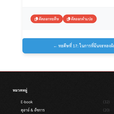
คัดลอกหะดีษ
คัดลอกคำแปล
← หะดีษที่ 17: ในการที่ฉันจะหลงผิ
หมวดหมู่
E-book
(32)
ดุอาอ์ & อัซการ
(20)