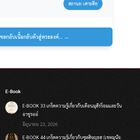
สถานะ: เศาะฮีหฺ
 ขอกลับเนื้อกลับตัวสู่พระองค์... →
E-Book
E-BOOK 33 เกร็ดความรู้เกี่ยวกับเดือนมุฮัรร็อมและวัน
อาชูรออ์
มิถุนายน 23, 2026
E-BOOK 44 เกร็ดความรู้เกี่ยวกับซุลฮิจญะฮฺ (เชคมุนัจ