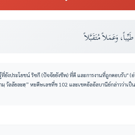
طَيِّباً، وَعَمَلاً مُتَقَبَّلاً
ู้ที่ยังประโยชน์ ริซกี (ปัจจัยยังชีพ) ที่ดี และการงานที่ถูกตอบรับ"
ามฺ วัลลัยละฮฺ” หะดีษเลขที่ข 102 และเชคอัลอัลบานีย์กล่าวว่าเป็น