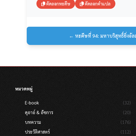
คัดลอกหะดีษ
คัดลอกคำแปล
← หะดีษที่ 94: มหาบริสุทธิ์ยิ่งอัล
หมวดหมู่
E-book
(32)
ดุอาอ์ & อัซการ
(20)
บทความ
(176)
ประวัติศาสตร์
(112)