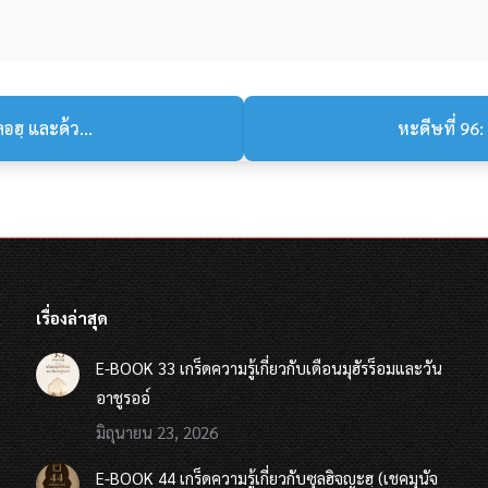
ลอฮฺ และด้ว...
หะดีษที่ 96:
เรื่องล่าสุด
E-BOOK 33 เกร็ดความรู้เกี่ยวกับเดือนมุฮัรร็อมและวัน
อาชูรออ์
มิถุนายน 23, 2026
E-BOOK 44 เกร็ดความรู้เกี่ยวกับซุลฮิจญะฮฺ (เชคมุนัจ