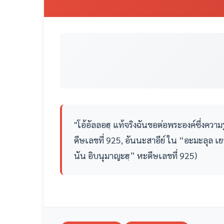
"โอ้อัลลอฮฺ แท้จริงฉันขอต่อพระองค์ซึ่งความร
ดีษเลขที่ 925, อันนะสาอีย์ ใน “อะมะลุล เย
นัน อิบนุมาญะฮฺ” หะดีษเลขที่ 925)