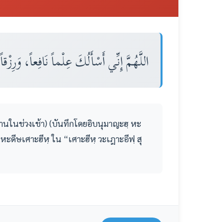
اللَّهُمَّ إِنِّي أَسْأَلُكَ عِلْماً نَافِعاً، وَرِزْقاً 
 (อ่านในช่วงเช้า) (บันทึกโดยอิบนุมาญะฮฺ หะ
หะดีษเศาะฮีหฺ ใน “เศาะฮีหฺ วะเฎาะอีฟฺ สุ