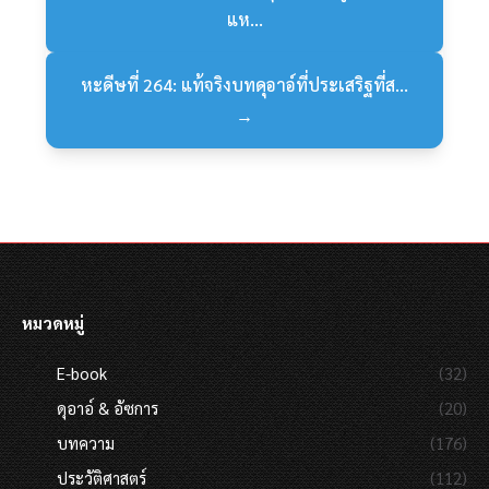
แห...
หะดีษที่ 264: แท้จริงบทดุอาอ์ที่ประเสริฐที่ส...
→
หมวดหมู่
E-book
(32)
ดุอาอ์ & อัซการ
(20)
บทความ
(176)
ประวัติศาสตร์
(112)