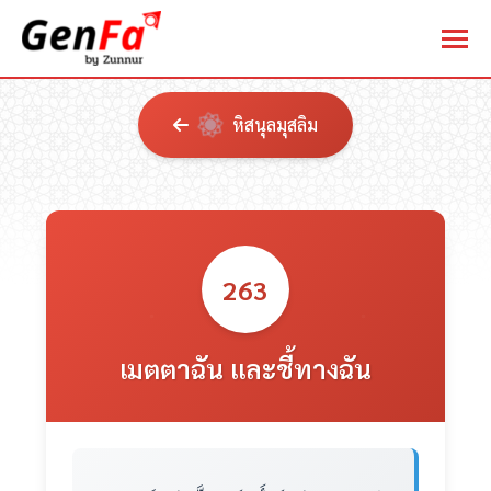
หิสนุลมุสลิม
263
เมตตาฉัน และชี้ทางฉัน