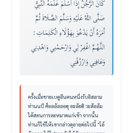
كَانَ الرَّجُلُ إِذَا أَسْلَمَ عَلَّمَهُ النَّبِيُّ
صَلَّى اللهُ عَلَيْهِ وَسَلَّمَ الصَّلَاةَ ثُمَّ
أَمَرَهُ أَنْ يَدْعُوَ بِهَؤُلَاءِ الْكَلِمَاتِ :
اللَّـهُـمَّ اغْفِرْ لِي وَارْحَـمْنِي وَاهْدِنِي
وَعَافِنِي وَارْزُقْنِي
ครั้งเมื่อชายเบดูอีนคนหนึ่งรับอิสลาม
ท่านนบี ศ็อลลัลลอฮุ อะลัยฮิ วะสัลลัม
ได้สอนการละหมาดแก่เข้า จากนั้น
ท่านก็ใช้ให้เขากล่าวดุอาอฺต่อไปนี้ "โอ้