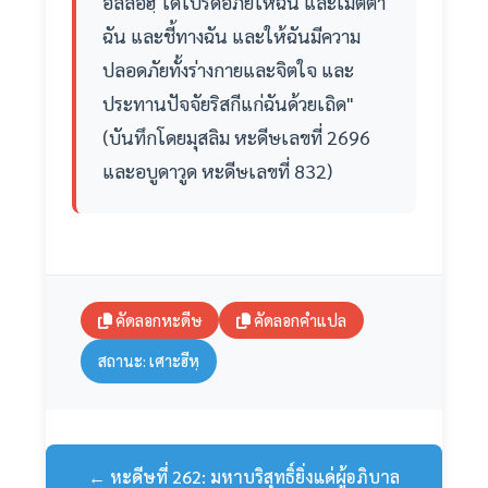
อัลลอฮฺ ได้โปรดอภัยให้ฉัน และเมตตา
ฉัน และชี้ทางฉัน และให้ฉันมีความ
ปลอดภัยทั้งร่างกายและจิตใจ และ
ประทานปัจจัยริสกีแก่ฉันด้วยเถิด"
(บันทึกโดยมุสลิม หะดีษเลขที่ 2696
และอบูดาวูด หะดีษเลขที่ 832)
คัดลอกหะดีษ
คัดลอกคำแปล
สถานะ: เศาะฮีหฺ
← หะดีษที่ 262: มหาบริสุทธิ์ยิ่งแด่ผู้อภิบาล