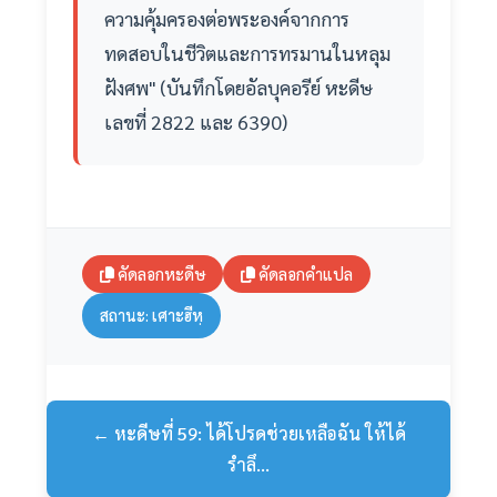
ความคุ้มครองต่อพระองค์จากการ
ทดสอบในชีวิตและการทรมานในหลุม
ฝังศพ" (บันทึกโดยอัลบุคอรีย์ หะดีษ
เลขที่ 2822 และ 6390)
คัดลอกหะดีษ
คัดลอกคำแปล
สถานะ: เศาะฮีหฺ
← หะดีษที่ 59: ได้โปรดช่วยเหลือฉัน ให้ได้
รำลึ...