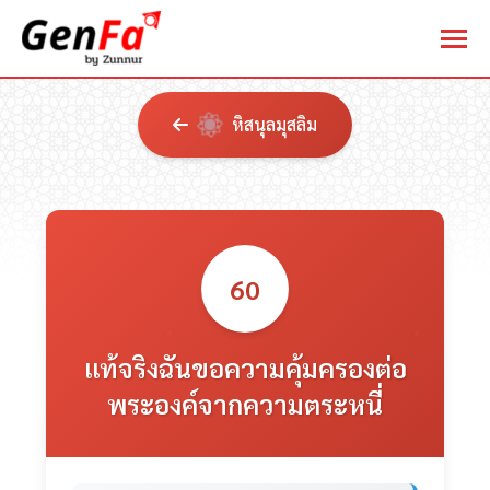
หิสนุลมุสลิม
60
แท้จริงฉันขอความคุ้มครองต่อ
พระองค์จากความตระหนี่