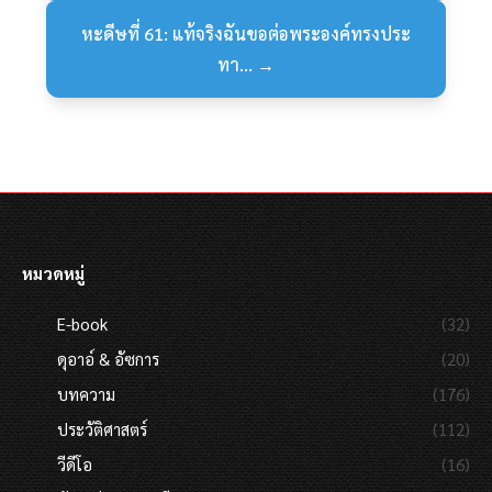
หะดีษที่ 61: แท้จริงฉันขอต่อพระองค์ทรงประ
ทา... →
หมวดหมู่
E-book
(32)
ดุอาอ์ & อัซการ
(20)
บทความ
(176)
ประวัติศาสตร์
(112)
วีดีโอ
(16)