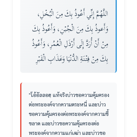
اللَّهُمَّ إِنِّي أَعُوذُ بِكَ مِنَ الْبُخْلِ،
وَأَعوذُ بِكَ مِنَ الْجُبْنِ، وَأَعُوذُ بِكَ
مِنْ أَنْ أُرَدَّ إِلَى أَرْذَلِ الْعُمُرِ، وَأَعُوذُ
بِكَ مِنْ فِتْنَةِ الدُّنْيَا وَعَذَابِ الْقَبْرِ
"โอ้อัลลอฮฺ แท้จริงบ่าวขอความคุ้มครอง
ต่อพระองค์จากความตระหนี่ และบ่าว
ขอความคุ้มครองต่อพระองค์จากความขี้
ขลาด และบ่าวขอความคุ้มครองต่อ
พระองค์จากความแก่เฒ่า และบ่าวขอ