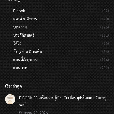
E-book
(32)
ดุอาอ์ & อัซการ
(20)
บทความ
(176)
ประวัติศาสตร์
(112)
วีดีโอ
(16)
อัลกุรอ่าน & หะดีษ
(18)
แผนที่อัลกุรอาน
(114)
แผนภาพ
(231)
เรื่องล่าสุด
E-BOOK 33 เกร็ดความรู้เกี่ยวกับเดือนมุฮัรร็อมและวันอาชู
รออ์
มิถุนายน 23, 2026