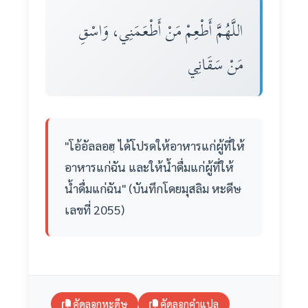
اللَّهُمَّ أَطْعِمْ مَنْ أَطْعَمَنِي، وَاسْقِ
مَنْ سَقَانِي
"โอ้อัลลอฮฺ ได้โปรดให้อาหารแก่ผู้ที่ให้
อาหารแก่ฉัน และให้น้ำดื่มแก่ผู้ที่ให้
น้ำดื่มแก่ฉัน" (บันทึกโดยมุสลิม หะดีษ
เลขที่ 2055)
คัดลอกหะดีษ
คัดลอกคำแปล