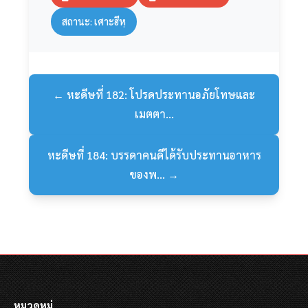
สถานะ: เศาะฮีหฺ
← หะดีษที่ 182: โปรดประทานอภัยโทษและ
เมตตา...
หะดีษที่ 184: บรรดาคนดีได้รับประทานอาหาร
ของพ... →
หมวดหมู่