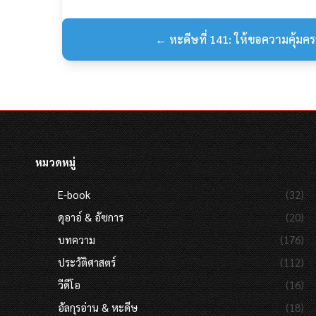
← หะดีษที่ 141: ให้ขอความคุ้มครอ
หมวดหมู่
E-book
(32)
ดุอาอ์ & อัซการ
(20)
บทความ
(176)
ประวัติศาสตร์
(112)
วีดีโอ
(16)
อัลกุรอ่าน & หะดีษ
(18)