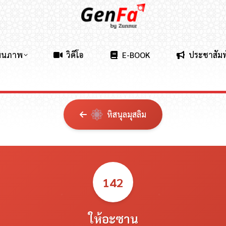
ผนภาพ
วิดีโอ
E-BOOK
ประชาสัมพ
หิสนุลมุสลิม
142
ให้อะซาน