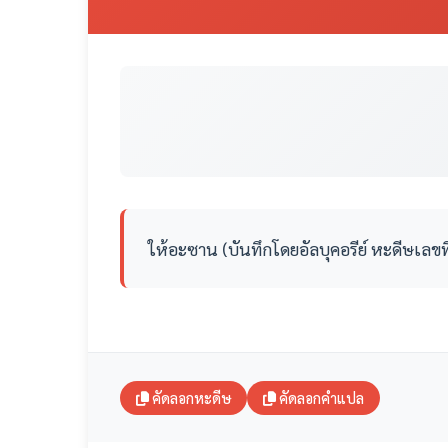
ให้อะซาน (บันทึกโดยอัลบุคอรีย์ หะดีษเลขท
คัดลอกหะดีษ
คัดลอกคำแปล