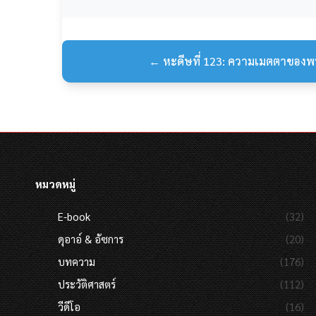
← หะดีษที่ 123: ความเมตตาของพระอ
หมวดหมู่
E-book
(32)
ดุอาอ์ & อัซการ
(20)
บทความ
(176)
ประวัติศาสตร์
(112)
วีดีโอ
(16)