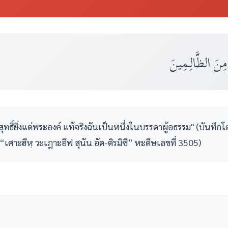
مِنَ الظَّالِـمِينَ
ทธิ์ยิ่งแด่พระองค์ แท้จริงฉันเป็นหนึ่งในบรรดาผู้อธรรม" (บันทึกโ
“เศาะฮีหฺ วะเฎาะอีฟฺ สุนัน อัต-ติรมิซี” หะดีษเลขที่ 3505)