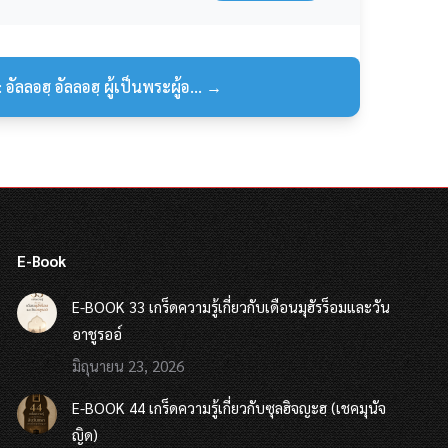
 อัลลอฮฺ อัลลอฮฺ ผู้เป็นพระผู้อ... →
E-Book
E-BOOK 33 เกร็ดความรู้เกี่ยวกับเดือนมุฮัรร็อมและวัน
อาชูรออ์
มิถุนายน 23, 2026
E-BOOK 44 เกร็ดความรู้เกี่ยวกับซุลฮิจญะฮฺ (เชคมุนัจ
ญิด)