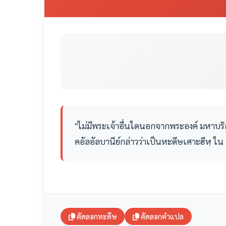
"ไม่มีพระเจ้าอื่นใดนอกจากพระองค์ มหาบริสุ
คอัลอัลบานีย์กล่าวว่าเป็นหะดีษเศาะฮีหฺ ใน 
คัดลอกหะดีษ
คัดลอกคำแปล