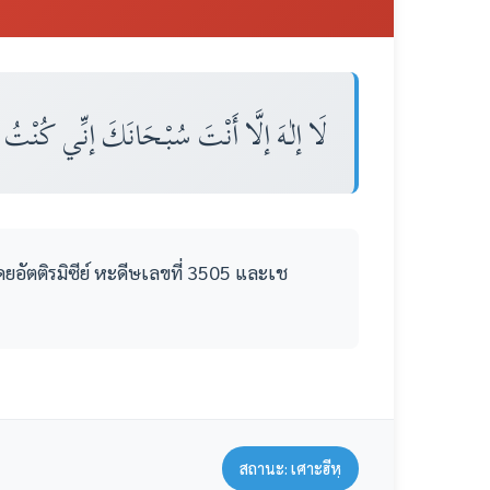
لَا إلٰـهَ إلَّا أَنْتَ سُبْـحَانَكَ إنِّي كُنْتُ 
ดยอัตติรมิซีย์ หะดีษเลขที่ 3505 และเช
สถานะ: เศาะฮีหฺ