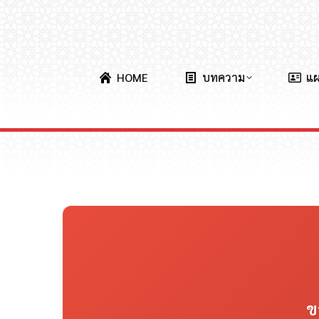
HOME
บทความ
แ
ข