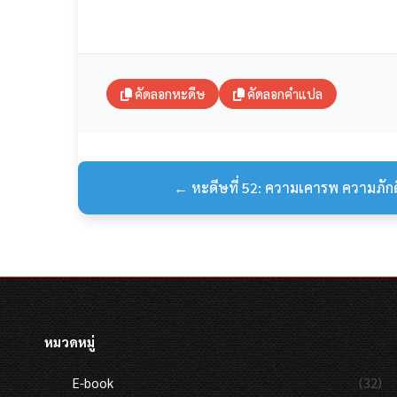
คัดลอกหะดีษ
คัดลอกคำแปล
← หะดีษที่ 52: ความเคารพ ความภัก
หมวดหมู่
E-book
(32)