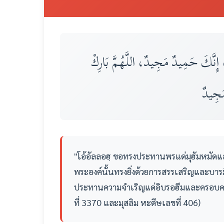
ِنَّكَ حَمِيدٌ مَجِيدٌ، اللَّهُمَّ بَارِكْ
َجِيدٌ
"โอ้อัลลอฮฺ ขอทรงประทานพรแด่มุฮัมหมัดแ
พระองค์นั้นทรงยิ่งด้วยการสรรเสริญและบาร
ประทานความจำเริญแด่อิบรอฮีมและครอบครัวข
ที่ 3370 และมุสลิม หะดีษเลขที่ 406)