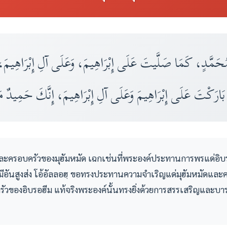
حَمَّدٍ، كَمَا صَلَّيتَ عَلَى إِبْرَاهِيمَ، وَعَلَى آلِ إِبْرَاهِيمَ، إ
ارَكْتَ عَلَى إِبْرَاهِيمَ وَعَلَى آلِ إِبْرَاهِيمَ، إِنَّكَ حَمِيدٌ م
ละครอบครัวของมุฮัมหมัด เฉกเช่นที่พระองค์ประทานการพรแด่อิบ
มีอันสูงส่ง โอ้อัลลอฮฺ ขอทรงประทานความจำเริญแด่มุฮัมหมัดและค
องอิบรอฮีม แท้จริงพระองค์นั้นทรงยิ่งด้วยการสรรเสริญและบารมีอ