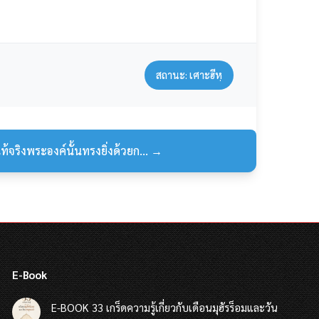
สถานะ: เศาะฮีหฺ
แท้จริงพระองค์นั้นทรงยิ่งด้วยก... →
E-Book
E-BOOK 33 เกร็ดความรู้เกี่ยวกับเดือนมุฮัรร็อมและวัน