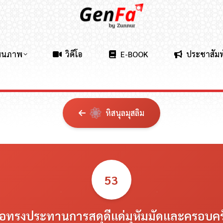
ผนภาพ
วิดีโอ
E-BOOK
ประชาสัมพ
หิสนุลมุสลิม
53
อทรงประทานการสดุดีแด่มุหัมมัดและครอบคร