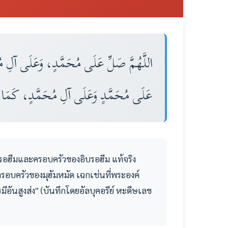
اللَّهُمَّ صَلِّ عَلَى مُحَمَّدٍ، وَعَلَى آلِ مُ
عَلَى مُحَمَّدٍ وَعَلَى آلِ مُحَمَّدٍ، كَمَا بَ
รอฮีมและครอบครัวของอิบรอฮีม แท้จริง
รอบครัวของมุฮัมหมัด เฉกเช่นที่พระองค์
ันสูงส่ง" (บันทึกโดยอัลบุคอรีย์ หะดีษเลข