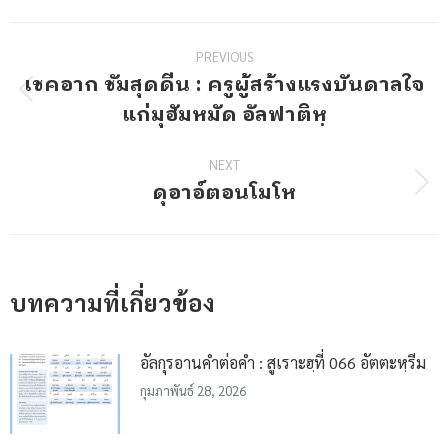
Post
PREVIOUS
navigation
เชคอาก ชัมสุดดีน : ครูผู้สร้างแรงบันดาลใจ
Previous
แก่มุฮัมหมัด อัลฟาติหฺ
post:
NEXT
ดุอาอ์ตอนโมโห
Next
post:
บทความที่เกี่ยวข้อง
อัลกุรอานคำต่อคำ : สูเราะฮฺที่ 066 อัตตะหฺรีม
กุมภาพันธ์ 28, 2026