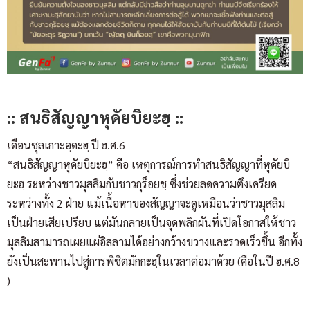
:: สนธิสัญญาหุดัยบิยะฮฺ ::
เดือนซุลเกาะอฺดะฮฺ ปี ฮ.ศ.6
“สนธิสัญญาหุดัยบิยะฮฺ” คือ เหตุการณ์การทำสนธิสัญญาที่หุดัยบิ
ยะฮฺ ระหว่างชาวมุสลิมกับชาวกุร็อยชฺ ซึ่งช่วยลดความตึงเครียด
ระหว่างทั้ง 2 ฝ่าย แม้เนื้อหาของสัญญาจะดูเหมือนว่าชาวมุสลิม
เป็นฝ่ายเสียเปรียบ แต่มันกลายเป็นจุดพลิกผันที่เปิดโอกาสให้ชาว
มุสลิมสามารถเผยแผ่อิสลามได้อย่างกว้างขวางและรวดเร็วขึ้น อีกทั้ง
ยังเป็นสะพานไปสู่การพิชิตมักกะฮฺในเวลาต่อมาด้วย (คือในปี ฮ.ศ.8
)