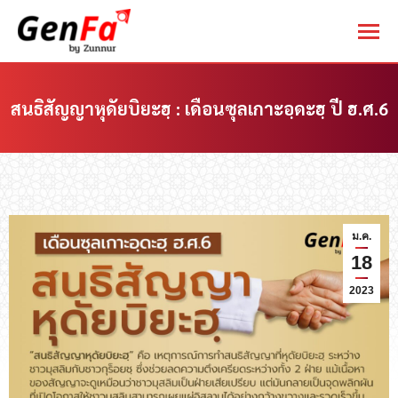
สนธิสัญญาหุดัยบิยะฮฺ : เดือนซุลเกาะอฺดะฮฺ ปี ฮ.ศ.6
You are here:
ม.ค.
18
2023