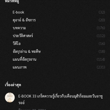
หมวดหมู่
E-book
(32)
ดุอาอ์ & อัซการ
(20)
บทความ
(176)
ประวัติศาสตร์
(112)
วีดีโอ
(16)
อัลกุรอ่าน & หะดีษ
(18)
แผนที่อัลกุรอาน
(114)
แผนภาพ
(231)
เรื่องล่าสุด
E-BOOK 33 เกร็ดความรู้เกี่ยวกับเดือนมุฮัรร็อมและวันอาชู
รออ์