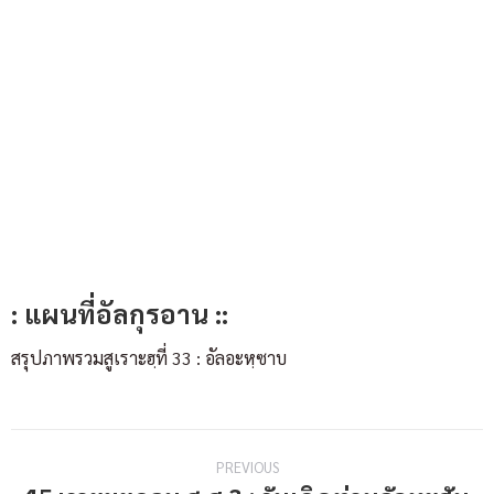
: แผนที่อัลกุรอาน ::
สรุปภาพรวมสูเราะฮฺที่ 33 : อัลอะหฺซาบ
Post
PREVIOUS