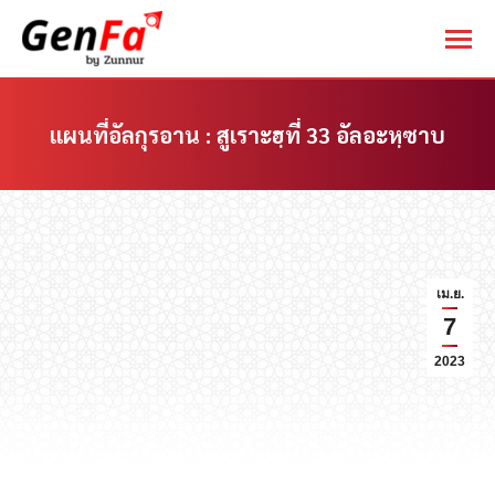
แผนที่อัลกุรอาน : สูเราะฮฺที่ 33 อัลอะหฺซาบ
You are here:
เม.ย.
7
2023