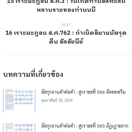
navigation
15 เราะมะฎอน ฮ.ศ.3 : วันเกิดท่านอัลหะสัน
Previous
หลานชายของท่านนบี
post:
NEXT
16 เราะมะฎอน ฮ.ศ.762 : กำเนิดอิมามบัดรุด
Next
ดีน อัลอัยนีย์
post:
บทความที่เกี่ยวข้อง
อัลกุรอานคำต่อคำ : สูเราะฮฺที่ 066 อัตตะหฺรีม
กุมภาพันธ์ 28, 2026
อัลกุรอานคำต่อคำ : สูเราะฮฺที่ 065 อัฏเฏาะลาก