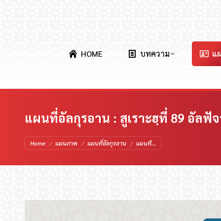
HOME
บทความ
แ
แผนที่อัลกุรอาน : สูเราะฮฺที่ 89 อัลฟัจ
You are here:
Home
แผนภาพ
แผนที่อัลกุรอาน
แผนที…