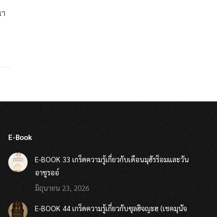
นา
E-Book
E-BOOK 33 เกร็ดความรู้เกี่ยวกับเดือนมุฮัรร็อมและวัน
อาชูรออ์
มิถุนายน 23, 2026
E-BOOK 44 เกร็ดความรู้เกี่ยวกับซุลฮิจญะฮฺ (เชคมุนัจ