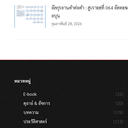
อัลกุรอานคำต่อคำ : สูเราะฮฺที่ 064 อัตตะฆ
อบุน
กุมภาพันธ์ 28, 2026
หมวดหมู่
E-book
(32)
ดุอาอ์ & อัซการ
(20)
บทความ
(176)
ประวัติศาสตร์
(112)