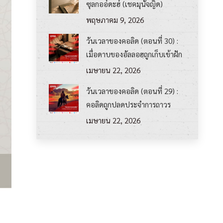
ซุลกออ์ดะฮ์ (เชคมุนัจญิด)
พฤษภาคม 9, 2026
วันเวลาของคอลิด (ตอนที่ 30) :
เมื่อดาบของอัลลอฮฺถูกเก็บเข้าฝัก
เมษายน 22, 2026
วันเวลาของคอลิด (ตอนที่ 29) :
คอลิดถูกปลดประจำการถาวร
เมษายน 22, 2026