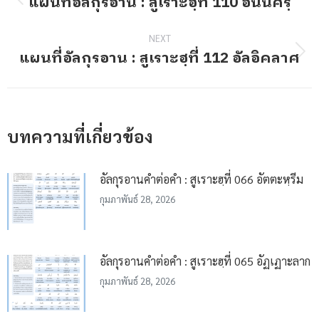
navigation
แผนที่อัลกุรอาน : สูเราะฮฺที่ 110 อันนัศรฺ
Previous
post:
NEXT
แผนที่อัลกุรอาน : สูเราะฮฺที่ 112 อัลอิคลาศ
Next
post:
บทความที่เกี่ยวข้อง
อัลกุรอานคำต่อคำ : สูเราะฮฺที่ 066 อัตตะหฺรีม
กุมภาพันธ์ 28, 2026
อัลกุรอานคำต่อคำ : สูเราะฮฺที่ 065 อัฏเฏาะลาก
กุมภาพันธ์ 28, 2026