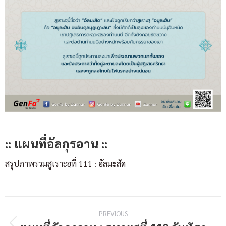
:: แผนที่อัลกุรอาน ::
สรุปภาพรวมสูเราะฮฺที่ 111 : อัลมะสัด
Post
PREVIOUS