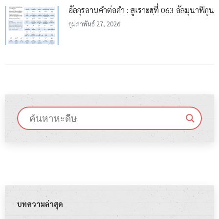
อัลกุรอานคำต่อคำ : สูเราะฮฺที่ 063 อัลมุนาฟิกูน
กุมภาพันธ์ 27, 2026
บทความล่าสุด