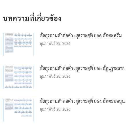
บทความที่เกี่ยวข้อง
อัลกุรอานคำต่อคำ : สูเราะฮฺที่ 066 อัตตะหฺรีม
กุมภาพันธ์ 28, 2026
อัลกุรอานคำต่อคำ : สูเราะฮฺที่ 065 อัฏเฏาะลาก
กุมภาพันธ์ 28, 2026
อัลกุรอานคำต่อคำ : สูเราะฮฺที่ 064 อัตตะฆอบุน
กุมภาพันธ์ 28, 2026