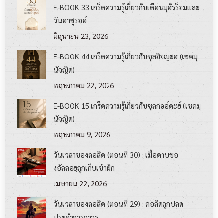
E-BOOK 33 เกร็ดความรู้เกี่ยวกับเดือนมุฮัรร็อมและ
วันอาชูรออ์
มิถุนายน 23, 2026
E-BOOK 44 เกร็ดความรู้เกี่ยวกับซุลฮิจญะฮฺ (เชคมุ
นัจญิด)
พฤษภาคม 22, 2026
E-BOOK 15 เกร็ดความรู้เกี่ยวกับซุลกออ์ดะฮ์ (เชคมุ
นัจญิด)
พฤษภาคม 9, 2026
วันเวลาของคอลิด (ตอนที่ 30) : เมื่อดาบขอ
งอัลลอฮฺถูกเก็บเข้าฝัก
เมษายน 22, 2026
วันเวลาของคอลิด (ตอนที่ 29) : คอลิดถูกปลด
ประจำการถาวร