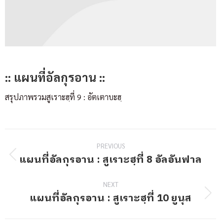
:: แผนที่อัลกุรอาน ::
สรุปภาพรวมสูเราะฮฺที่ 9 : อัตเตาบะฮฺ
Post
PREVIOUS
navigation
แผนที่อัลกุรอาน : สูเราะฮฺที่ 8 อัลอันฟาล
Previous
post:
NEXT
แผนที่อัลกุรอาน : สูเราะฮฺที่ 10 ยูนุส
Next
post: