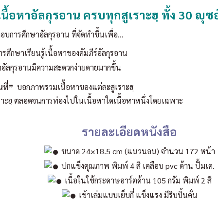
ื้อหาอัลกุรอาน ครบทุกสูเราะฮฺ ทั้ง 30 ญุซอ
ะกอบการศึกษาอัลกุรอาน ที่จัดทำขึ้นเพื่อ…
กษาเรียนรู้เนื้อหาของคัมภีร์อัลกุรอาน
อัลกุรอานมีความสะดวกง่ายดายมากขึ้น
ที่”
บอกภาพรวมเนื้อหาของแต่ละสูเราะฮฺ
ราะฮฺ ตลอดจนการท่องไปในเนื้อหาใดเนื้อหาหนึ่งโดยเฉพาะ
รายละเอียดหนังสือ
ขนาด 24×18.5 cm (แนวนอน) จำนวน 172 หน้า
ปกแข็งคุณภาพ พิมพ์ 4 สี เคลือบ pvc ด้าน ปั้มเค.
เนื้อในใช้กระดาษอาร์ตด้าน 105 กรัม พิมพ์ 2 สี
เข้าเล่มแบบเย็บกี่ แข็งแรง มีริบบิ้นคั่น