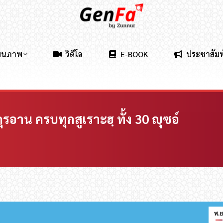
ผนภาพ
วิดีโอ
E-BOOK
ประชาสัมพ
รอาน ครบทุกสูเราะฮฺ ทั้ง 30 ญุซอ์
พ.ย