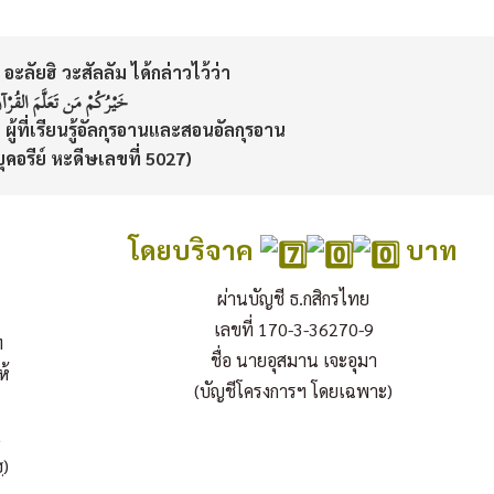
อะลัยฮิ วะสัลลัม ได้กล่าวไว้ว่า
خَيْرُكُمْ مَن تَعَلَّمَ القُرْآن
ือ ผู้ที่เรียนรู้อัลกุรอานและสอนอัลกุรอาน
ุคอรีย์ หะดีษเลขที่ 5027)
โดยบริจาค
บาท
ผ่านบัญชี ธ.กสิกรไทย
เลขที่ 170-3-36270-9
ฯ
ชื่อ นายอุสมาน เจะอุมา
ห้
(บัญชีโครงการฯ โดยเฉพาะ)
,
ฺ)