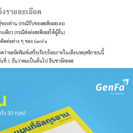
จ้งรายละเอียด
่ของท่าน (กรณีรับของฮะดิยะฮฺเอง)
ดียว (กรณีส่งต่อฮะดียะฮฺให้ผู้อื่น)
งติดต่อต่าง ๆ ของ GenFa
าดว่าจะจัดพิมพ์เสร็จเรียบร้อยภายในเดือนพฤศจิกายนนี้
นที่ 1 ธันวาคมเป็นต้นไป อินชาอัลลอฮฺ