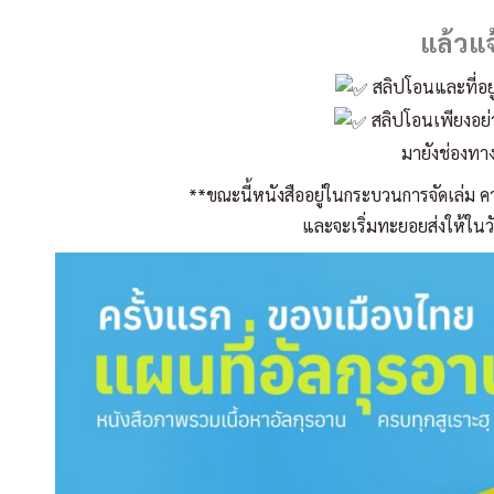
แล้วแ
สลิปโอนและที่อยู
สลิปโอนเพียงอย่างเ
มายังช่องทา
**ขณะนี้หนังสืออยู่ในกระบวนการจัดเล่ม ค
และจะเริ่มทะยอยส่งให้ในวั