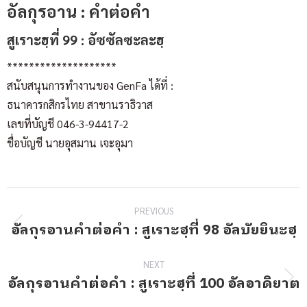
อัลกุรอาน : คำต่อคำ
สูเราะฮฺที่ 99 : อัซซัลซะละฮฺ
********************
สนับสนุนการทำงานของ GenFa ได้ที่ :
ธนาคารกสิกรไทย สาขานราธิวาส
เลขที่บัญชี 046-3-94417-2
ชื่อบัญชี นายอุสมาน เจะอุมา
Post
PREVIOUS
navigation
อัลกุรอานคำต่อคำ : สูเราะฮฺที่ 98 อัลบัยยินะฮฺ
Previous
post:
NEXT
อัลกุรอานคำต่อคำ : สูเราะฮฺที่ 100 อัลอาดิยาต
Next
post: