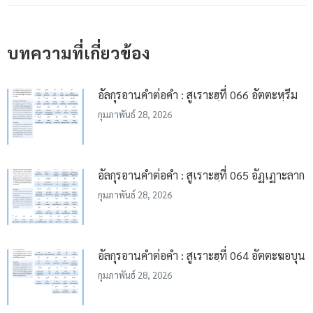
บทความที่เกี่ยวข้อง
อัลกุรอานคำต่อคำ : สูเราะฮฺที่ 066 อัตตะหฺรีม
กุมภาพันธ์ 28, 2026
อัลกุรอานคำต่อคำ : สูเราะฮฺที่ 065 อัฏเฏาะลาก
กุมภาพันธ์ 28, 2026
อัลกุรอานคำต่อคำ : สูเราะฮฺที่ 064 อัตตะฆอบุน
กุมภาพันธ์ 28, 2026