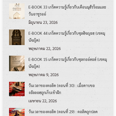
E-BOOK 33 เกร็ดความรู้เกี่ยวกับเดือนมุฮัรร็อมและ
วันอาชูรออ์
มิถุนายน 23, 2026
E-BOOK 44 เกร็ดความรู้เกี่ยวกับซุลฮิจญะฮฺ (เชคมุ
นัจญิด)
พฤษภาคม 22, 2026
E-BOOK 15 เกร็ดความรู้เกี่ยวกับซุลกออ์ดะฮ์ (เชคมุ
นัจญิด)
พฤษภาคม 9, 2026
วันเวลาของคอลิด (ตอนที่ 30) : เมื่อดาบขอ
งอัลลอฮฺถูกเก็บเข้าฝัก
เมษายน 22, 2026
วันเวลาของคอลิด (ตอนที่ 29) : คอลิดถูกปลด