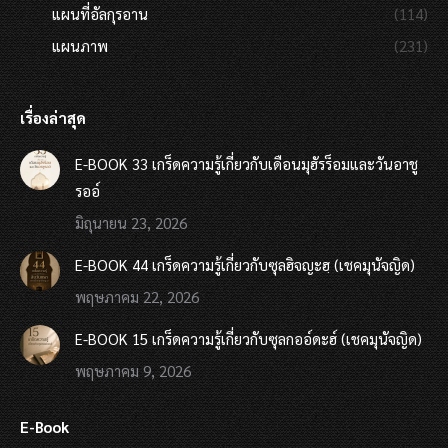
แผนที่อัลกุรอาน
(114)
แผนภาพ
(231)
เรื่องล่าสุด
E-BOOK 33 เกร็ดความรู้เกี่ยวกับเดือนมุฮัรร็อมและวันอาชู
รออ์
มิถุนายน 23, 2026
E-BOOK 44 เกร็ดความรู้เกี่ยวกับซุลฮิจญะฮฺ (เชคมุนัจญิด)
พฤษภาคม 22, 2026
E-BOOK 15 เกร็ดความรู้เกี่ยวกับซุลกออ์ดะฮ์ (เชคมุนัจญิด)
พฤษภาคม 9, 2026
E-Book