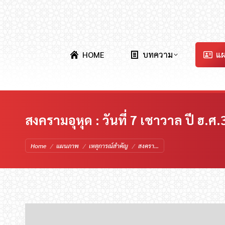
HOME
บทความ
แ
สงครามอุหุด : วันที่ 7 เชาวาล ปี ฮ.ศ.
You are here:
Home
แผนภาพ
เหตุการณ์สำคัญ
สงครา…