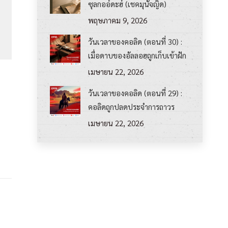
ซุลกออ์ดะฮ์ (เชคมุนัจญิด)
พฤษภาคม 9, 2026
วันเวลาของคอลิด (ตอนที่ 30) :
เมื่อดาบของอัลลอฮฺถูกเก็บเข้าฝัก
เมษายน 22, 2026
วันเวลาของคอลิด (ตอนที่ 29) :
คอลิดถูกปลดประจำการถาวร
เมษายน 22, 2026