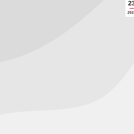
2
202