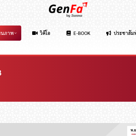
ผนภาพ
วิดีโอ
E-BOOK
ประชาสัมพ
3
พ.ย