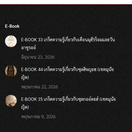
E-Book
E-BOOK 33 เกร็ดความรู้เกี่ยวกับเดือนมุฮัรร็อมและวัน
อาชูรออ์
มิถุนายน 23, 2026
E-BOOK 44 เกร็ดความรู้เกี่ยวกับซุลฮิจญะฮฺ (เชคมุนัจ
ญิด)
พฤษภาคม 22, 2026
E-BOOK 15 เกร็ดความรู้เกี่ยวกับซุลกออ์ดะฮ์ (เชคมุนัจ
ญิด)
พฤษภาคม 9, 2026