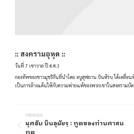
:: สงครามอุหุด ::
วันที่ 7 เชาวาล ปี ฮ.ศ.3
กองทัพของชาวมุชริกีนที่นำโดย อบูสุฟยาน บินหัรบฺ ได้เคลื่อนทั
เป็นการล้างแค้นให้กับความพ่ายแพ้ของพวกเขาในสงครามบัดรฺ (
Post
PREVIOUS
navigation
มุศอับ บินอุมัยรฺ : ทูตของท่านศาสน
Previous
ทูต