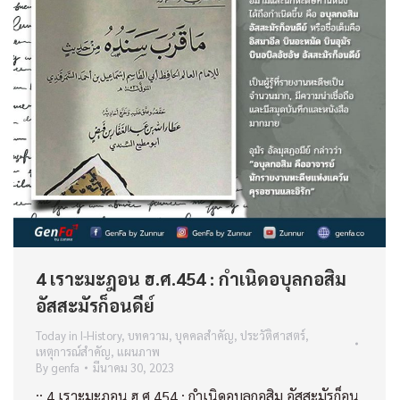
4 เราะมะฎอน ฮ.ศ.454 : กำเนิดอบุลกอสิม
อัสสะมัรก็อนดีย์
Today in I-History
,
บทความ
,
บุคคลสำคัญ
,
ประวัติศาสตร์
,
เหตุการณ์สำคัญ
,
แผนภาพ
By
genfa
มีนาคม 30, 2023
:: 4 เราะมะฎอน ฮ.ศ.454 : กำเนิดอบุลกอสิม อัสสะมัรก็อน