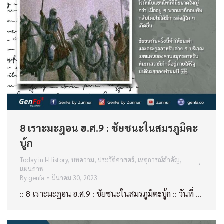
8 เราะมะฎอน ฮ.ศ.9 : ชัยชนะในสมรภูมิตะ
บู้ก
Today in I-History
,
บทความ
,
ประวัติศาสตร์
,
เหตุการณ์สำคัญ
,
แผนภาพ
By
genfa
มีนาคม 30, 2023
:: 8 เราะมะฎอน ฮ.ศ.9 : ชัยชนะในสมรภูมิตะบู้ก :: วันที่ …