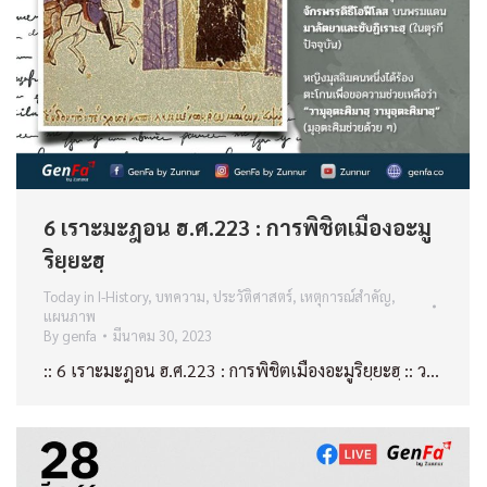
6 เราะมะฎอน ฮ.ศ.223 : การพิชิตเมืองอะมู
ริยฺยะฮฺ
Today in I-History
,
บทความ
,
ประวัติศาสตร์
,
เหตุการณ์สำคัญ
,
แผนภาพ
By
genfa
มีนาคม 30, 2023
:: 6 เราะมะฎอน ฮ.ศ.223 : การพิชิตเมืองอะมูริยฺยะฮฺ :: ว…