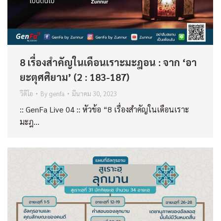
8 เรื่องสำคัญในเดือนเราะมะฎอน : จาก ‘อา
ยะตุศศิยาม’ (2 : 183-187)
วีดีโอ
By
genfa
มีนาคม 30, 2023
:: GenFa Live 04 :: หัวข้อ “8 เรื่องสำคัญในเดือนเราะ
มะฎ…