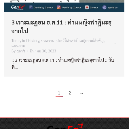
3 เราะมะฎอน ฮ.ศ.11 : ท่านหญิงฟาฏิมะฮฺ
จากไป
Today in I-History
,
บทความ
,
ประวัติศาสตร์
,
เหตุการณ์สำคัญ
,
แผนภาพ
By
genfa
มีนาคม 30, 2023
:: 3 เราะมะฎอน ฮ.ศ.11 : ท่านหญิงฟาฏิมะฮฺจากไป :: วัน
ที่…
1
2
→