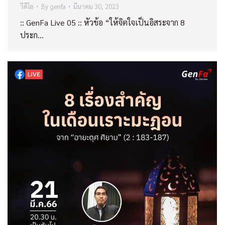
วีดีโอ
By
genfa
มีนาคม 30, 2023
:: GenFa Live 05 :: หัวข้อ “ให้จิตใจเป็นอิสระจาก 8
ประก…