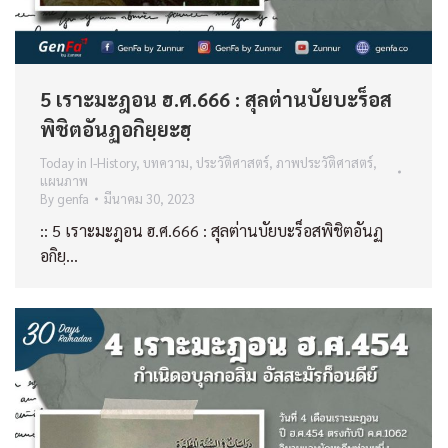
5 เราะมะฎอน ฮ.ศ.666 : สุลต่านบัยบะร็อส
พิชิตอันฏอกิยฺยะฮฺ
Today in I-History
,
บทความ
,
ประวัติศาสตร์
,
ภาพประวัติศาสตร์
,
แผนภาพ
By
genfa
มีนาคม 30, 2023
:: 5 เราะมะฎอน ฮ.ศ.666 : สุลต่านบัยบะร็อสพิชิตอันฏ
อกิยฺ…