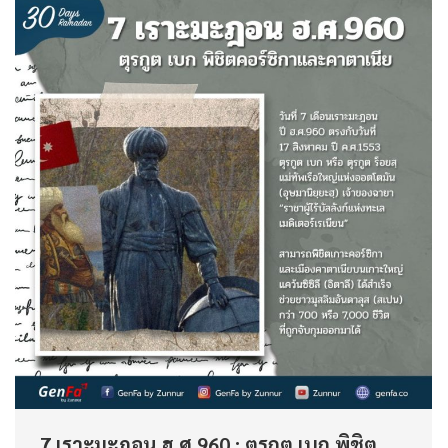
7 เราะมะฎอน ฮ.ศ.960 : ตุรกูต เบก พิชิต