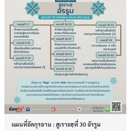
แผนที่อัลกุรอาน : สูเราะฮฺที่ 30 อัรรูม