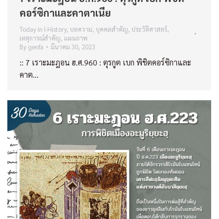
คอร์ซิกาและคาตาเนีย
Today in I-History
,
บทความ
,
บุคคลสำคัญ
,
ประวัติศาสตร์
,
เหตุการณ์สำคัญ
,
แผนภาพ
By
genfa
มีนาคม 30, 2023
:: 7 เราะมะฎอน ฮ.ศ.960 : ตุรกูต เบก พิชิตคอร์ซิกาและ
คาต…