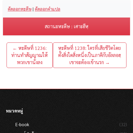
คัดลอกหะดีษ
|
คัดลอกคำแปล
สถานะหะดีษ : เศาะฮีหฺ
← หะดีษที่ 1236:
หะดีษที่ 1238: ใครที่เสียชีวิตโดย
ท่านทำสัญญาณให้
ตั้งสิ่งใดสิ่งหนึ่งเป็นภาคีกับอัลลอฮฺ
พวกเขานั่งลง
เขาจะต้องเข้านรก →
หมวดหมู่
E-book
(32)