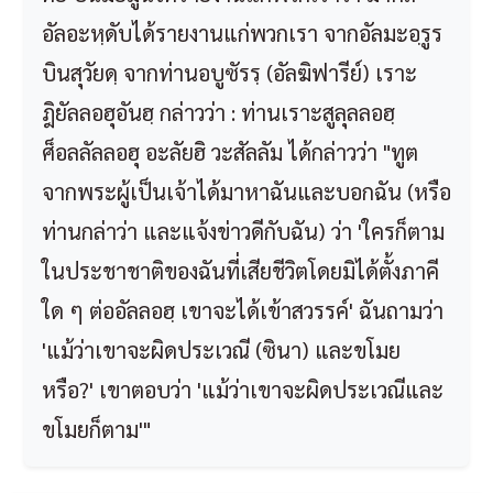
อัลอะหฺดับได้รายงานแก่พวกเรา จากอัลมะอฺรูร
บินสุวัยดฺ จากท่านอบูซัรรฺ (อัลฆิฟารีย์) เราะ
ฎิยัลลอฮุอันฮฺ กล่าวว่า : ท่านเราะสูลุลลอฮฺ
ศ็อลลัลลอฮุ อะลัยฮิ วะสัลลัม ได้กล่าวว่า "ทูต
จากพระผู้เป็นเจ้าได้มาหาฉันและบอกฉัน (หรือ
ท่านกล่าว่า และแจ้งข่าวดีกับฉัน) ว่า 'ใครก็ตาม
ในประชาชาติของฉันที่เสียชีวิตโดยมิได้ตั้งภาคี
ใด ๆ ต่ออัลลอฮฺ เขาจะได้เข้าสวรรค์' ฉันถามว่า
'แม้ว่าเขาจะผิดประเวณี (ซินา) และขโมย
หรือ?' เขาตอบว่า 'แม้ว่าเขาจะผิดประเวณีและ
ขโมยก็ตาม'"