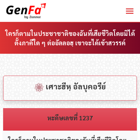
ใครก็ตามในประชาชาติของฉันที่เสียชีวิตโดยมิได้
ตั้งภาคีใด ๆ ต่ออัลลอฮฺ เขาจะได้เข้าสวรรค์
You are here:
เศาะฮีหฺ อัลบุคอรีย์
หะดีษเลขที่ 1237