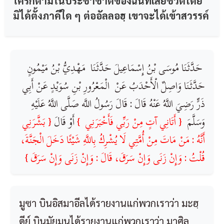
ใครก็ตามในประชาชาติของฉันที่เสียชีวิตโดย
มิได้ตั้งภาคีใด ๆ ต่ออัลลอฮฺ เขาจะได้เข้าสวรรค์
‏ ‏حَدَّثَنَا ‏مُوسَى بْنُ إِسْمَاعِيلَ ‏حَدَّثَنَا ‏ ‏مَهْدِيُّ بْنُ مَيْمُونٍ
‏‏حَدَّثَنَا ‏وَاصِلٌ الْأَحْدَبُ ‏عَنْ ‏ ‏الْمَعْرُورِ بْنِ سُوَيْدٍ ‏‏عَنْ ‏أَبِي
ذَرٍّ ‏رَضِيَ اللَّهُ عَنْهُ ‏قَالَ :‏ ‏قَالَ رَسُولُ اللَّه‏ ‏صَلَّى اللَّهُ عَلَيْهِ
وَسَلَّمَ ‏
{ أَتَانِي آتٍ مِنْ رَبِّي فَأَخْبَرَنِي ‏ }
أَوْ قَالَ
{ بَشَّرَنِي
‏أَنَّهُ :‏ ‏مَنْ مَاتَ مِنْ أُمَّتِي لَا يُشْرِكُ بِاللَّهِ شَيْئًا دَخَلَ الْجَنَّةَ،
قُلْتُ : وَإِنْ زَنَى وَإِنْ سَرَقَ، قَالَ : وَإِنْ زَنَى وَإِنْ سَرَقَ }
มูซา บินอิสมาอีลได้รายงานแก่พวกเราว่า มะฮฺ
ดีย์ บินมัยมูนได้รายงานแก่พวกเราว่า มาศิล