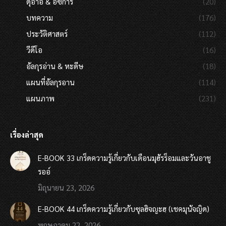
ดุอาอ์ & อัซการ
(20)
บทความ
(176)
ประวัติศาสตร์
(112)
วีดีโอ
(16)
อัลกุรอ่าน & หะดีษ
(18)
แผนที่อัลกุรอาน
(114)
แผนภาพ
(231)
เรื่องล่าสุด
E-BOOK 33 เกร็ดความรู้เกี่ยวกับเดือนมุฮัรร็อมและวันอาชู
รออ์
มิถุนายน 23, 2026
E-BOOK 44 เกร็ดความรู้เกี่ยวกับซุลฮิจญะฮฺ (เชคมุนัจญิด)
พฤษภาคม 22, 2026