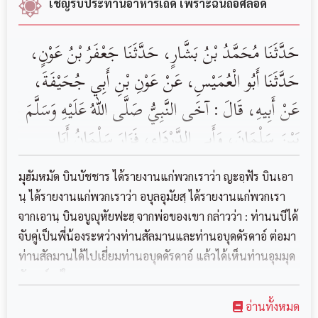
เชิญรับประทานอาหารเถิด เพราะฉันถือศีลอด
حَدَّثَنَا مُحَمَّدُ بْنُ بَشَّارٍ، حَدَّثَنَا جَعْفَرُ بْنُ عَوْنٍ،
حَدَّثَنَا أَبُو الْعُمَيْسِ، عَنْ عَوْنِ بْنِ أَبِي جُحَيْفَةَ،
عَنْ أَبِيهِ، قَالَ : آخَى النَّبِيُّ صَلَّى اللهُ عَلَيْهِ وَسَلَّمَ
بَيْنَ سَلْمَانَ، وَأَبِي الدَّرْدَاءِ، فَزَارَ سَلْمَانُ أَبَا
الدَّرْدَاءِ، فَرَأَى أُمَّ الدَّرْدَاءِ مُتَبَذِّلَةً، فَقَالَ لَهَا : مَا
มุฮัมหมัด บินบัชชาร ได้รายงานแก่พวกเราว่า ญะอฺฟัร บินเอา
شَأْنُكِ؟ قَالَتْ : أَخُوكَ أَبُو الدَّرْدَاءِ لَيْسَ لَهُ حَاجَةٌ
นฺ ได้รายงานแก่พวกเราว่า อบุลอุมัยสฺ ได้รายงานแก่พวกเรา
จากเอานฺ บินอบูญุหัยฟะฮฺ จากพ่อของเขา กล่าวว่า : ท่านนบีได้
فِي الدُّنْيَا. فَجَاءَ أَبُو الدَّرْدَاءِ، فَصَنَعَ لَهُ طَعَامًا،
จับคู่เป็นพี่น้องระหว่างท่านสัลมานและท่านอบุดดัรดาอ์ ต่อมา
فَقَالَ : كُلْ. قَالَ : فَإِنِّي صَائِمٌ. قَالَ : مَا أَنَا بِآكِلٍ
ท่านสัลมานได้ไปเยี่ยมท่านอบุดดัรดาอ์ แล้วได้เห็นท่านอุมมุด
حَتَّى تَأْكُلَ. قَالَ : فَأَكَلَ. فَلَمَّا كَانَ اللَّيْلُ ذَهَبَ
ดัรดาอ์อยู่ใน...
أَبُو الدَّرْدَاءِ يَقُومُ. قَالَ : نَمْ. فَنَامَ، ثُمَّ ذَهَبَ يَقُومُ.
อ่านทั้งหมด