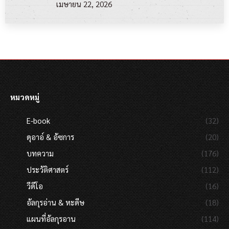
เมษายน 22, 2026
หมวดหมู่
E-book
(32)
ดุอาอ์ & อัซการ
(20)
บทความ
(176)
ประวัติศาสตร์
(112)
วีดีโอ
(16)
อัลกุรอ่าน & หะดีษ
(18)
แผนที่อัลกุรอาน
(114)