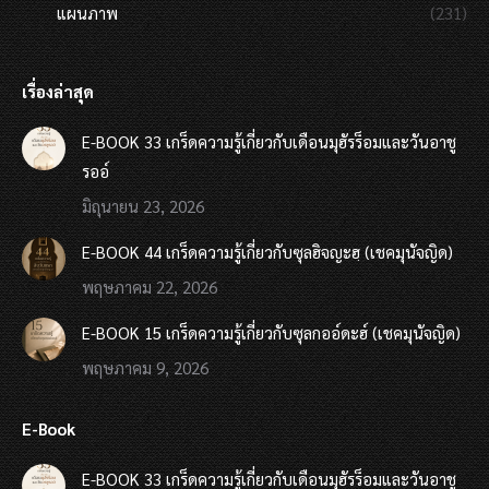
แผนภาพ
(231)
เรื่องล่าสุด
E-BOOK 33 เกร็ดความรู้เกี่ยวกับเดือนมุฮัรร็อมและวันอาชู
รออ์
มิถุนายน 23, 2026
E-BOOK 44 เกร็ดความรู้เกี่ยวกับซุลฮิจญะฮฺ (เชคมุนัจญิด)
พฤษภาคม 22, 2026
E-BOOK 15 เกร็ดความรู้เกี่ยวกับซุลกออ์ดะฮ์ (เชคมุนัจญิด)
พฤษภาคม 9, 2026
E-Book
E-BOOK 33 เกร็ดความรู้เกี่ยวกับเดือนมุฮัรร็อมและวันอาชู