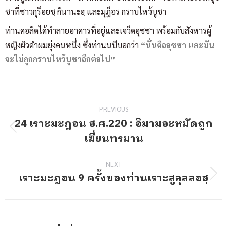
ซาที่ชาวกุร็อยชฺ กินานะฮฺ และมุฎ็อร กราบไหว้บูชา
ท่านคอลิดได้ทำลายอาคารที่อยู่และเจว็ดอุซซา พร้อมกับสังหารผู้
หญิงผิวดำผมยุ่งคนหนึ่ง ซึ่งท่านนบีบอกว่า
“นั่นคืออุซซา และมัน
จะไม่ถูกกราบไหว้บูชาอีกต่อไป”
Post
PREVIOUS
navigation
24 เราะมะฎอน ฮ.ศ.220 : อิมามอะหมัดถูก
Previous
เฆี่ยนทรมาน
post:
NEXT
เราะมะฎอน 9 ครั้งของท่านเราะสูลุลลอฮฺ
Next
post: