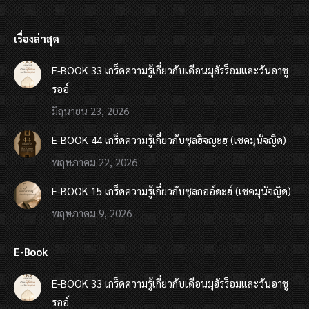
เรื่องล่าสุด
E-BOOK 33 เกร็ดความรู้เกี่ยวกับเดือนมุฮัรร็อมและวันอาชู
รออ์
มิถุนายน 23, 2026
E-BOOK 44 เกร็ดความรู้เกี่ยวกับซุลฮิจญะฮฺ (เชคมุนัจญิด)
พฤษภาคม 22, 2026
E-BOOK 15 เกร็ดความรู้เกี่ยวกับซุลกออ์ดะฮ์ (เชคมุนัจญิด)
พฤษภาคม 9, 2026
E-Book
E-BOOK 33 เกร็ดความรู้เกี่ยวกับเดือนมุฮัรร็อมและวันอาชู
รออ์