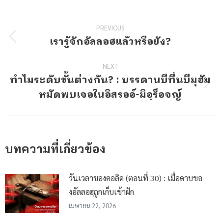
Post
PREVIOUS
navigation
เรารู้จักอัลลอฮแล้วหรือยัง?
Previous
post:
NEXT
ทำไมระดับชั้นต่างกัน? : บรรดานบีที่นบีมุฮัม
Next
หมัดพบเจอในอิสรออ์-มิอฺร็อจญ์
post:
บทความที่เกี่ยวข้อง
วันเวลาของคอลิด (ตอนที่ 30) : เมื่อดาบขอ
งอัลลอฮฺถูกเก็บเข้าฝัก
เมษายน 22, 2026