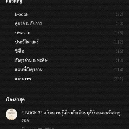
หมวดหมู่
E-book
(32)
ดุอาอ์ & อัซการ
(20)
บทความ
(176)
ประวัติศาสตร์
(112)
วีดีโอ
(16)
อัลกุรอ่าน & หะดีษ
(18)
แผนที่อัลกุรอาน
(114)
แผนภาพ
(231)
เรื่องล่าสุด
E-BOOK 33 เกร็ดความรู้เกี่ยวกับเดือนมุฮัรร็อมและวันอาชู
รออ์