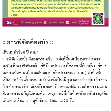
:: การพิชิตค็อยบัร ::
เดือนมุหัรร็อม ปี ฮ.ศ.7
การพิชิตค็อยบัร คือสงครามหรือการต่อสู้ที่ต่อเนื่องระหว่างชาว
มุสลิมกับชาวยิวที่อาศัยอยู่ที่ป้อมปราการทั้งหลายที่ค็อยบัร (อยู่ทาง
ตอนเหนือของเมืองมะดีนะฮฺ ห่างกันประมาณ 80 กม.) ทั้งนี้ เพื่อ
เป็นการกำจัดเสี้ยนหนาม อีกทั้งยังเป็นศัตรูตัวฉกาจอีกกลุ่ม (คือ ชาว
ยิว) ซึ่งเคยมุ่งร้าย หักหลัง และทำร้ายชาวมุสลิม รวมถึงเคยวางแผน
สังหารท่านนบีมุฮัมหมัดด้วย เหตุการณ์นี้เกิดขึ้นหลังจากที่ชาวมุสลิม
เดินทางกลับมาจากหุดัยบิยะฮฺประมาณ 20 วัน