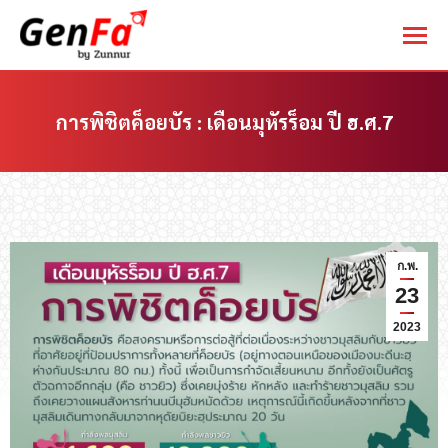
การพิชิตค็อยบัร : เดือนมุหัรร็อม ปี ฮ.ศ.7
You are here:
ก.พ.
23
2023