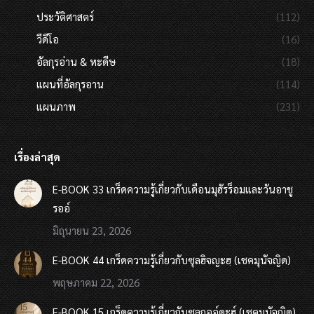
ประวัติศาสตร์
(112)
วีดีโอ
(16)
อัลกุรอ่าน & หะดีษ
(18)
แผนที่อัลกุรอาน
(114)
แผนภาพ
(231)
เรื่องล่าสุด
E-BOOK 33 เกร็ดความรู้เกี่ยวกับเดือนมุฮัรร็อมและวันอาชู
รออ์
มิถุนายน 23, 2026
E-BOOK 44 เกร็ดความรู้เกี่ยวกับซุลฮิจญะฮฺ (เชคมุนัจญิด)
พฤษภาคม 22, 2026
E-BOOK 15 เกร็ดความรู้เกี่ยวกับซุลกออ์ดะฮ์ (เชคมุนัจญิด)