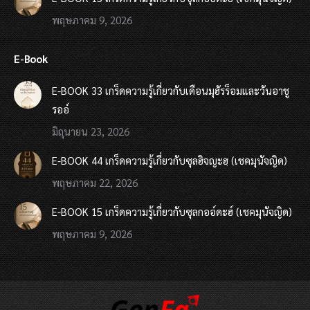
พฤษภาคม 9, 2026
E-Book
E-BOOK 33 เกร็ดความรู้เกี่ยวกับเดือนมุฮัรร็อมและวันอาชู
รออ์
มิถุนายน 23, 2026
E-BOOK 44 เกร็ดความรู้เกี่ยวกับซุลฮิจญะฮฺ (เชคมุนัจญิด)
พฤษภาคม 22, 2026
E-BOOK 15 เกร็ดความรู้เกี่ยวกับซุลกออ์ดะฮ์ (เชคมุนัจญิด)
พฤษภาคม 9, 2026