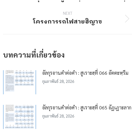
post:
NEXT
โครงการรถไฟสายฮิญาซ
Next
post:
บทความที่เกี่ยวข้อง
อัลกุรอานคำต่อคำ : สูเราะฮฺที่ 066 อัตตะหฺรีม
กุมภาพันธ์ 28, 2026
อัลกุรอานคำต่อคำ : สูเราะฮฺที่ 065 อัฏเฏาะลาก
กุมภาพันธ์ 28, 2026