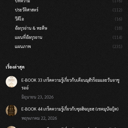
บทความ
(176)
ประวัติศาสตร์
(112)
วีดีโอ
(16)
อัลกุรอ่าน & หะดีษ
(18)
แผนที่อัลกุรอาน
(114)
แผนภาพ
(231)
เรื่องล่าสุด
E-BOOK 33 เกร็ดความรู้เกี่ยวกับเดือนมุฮัรร็อมและวันอาชู
รออ์
มิถุนายน 23, 2026
E-BOOK 44 เกร็ดความรู้เกี่ยวกับซุลฮิจญะฮฺ (เชคมุนัจญิด)
พฤษภาคม 22, 2026