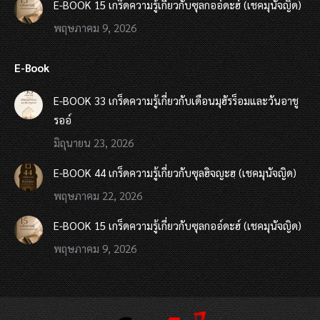
E-BOOK 15 เกร็ดความรู้เกี่ยวกับซุลกออ์ดะฮ์ (เชคมุนัจญิด)
พฤษภาคม 9, 2026
E-Book
E-BOOK 33 เกร็ดความรู้เกี่ยวกับเดือนมุฮัรร็อมและวันอาชู
รออ์
มิถุนายน 23, 2026
E-BOOK 44 เกร็ดความรู้เกี่ยวกับซุลฮิจญะฮฺ (เชคมุนัจญิด)
พฤษภาคม 22, 2026
E-BOOK 15 เกร็ดความรู้เกี่ยวกับซุลกออ์ดะฮ์ (เชคมุนัจญิด)
พฤษภาคม 9, 2026