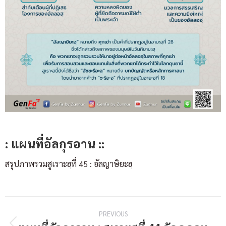
: แผนที่อัลกุรอาน ::
สรุปภาพรวมสูเราะฮฺที่ 45 : อัลญาษิยะฮฺ
Post
PREVIOUS