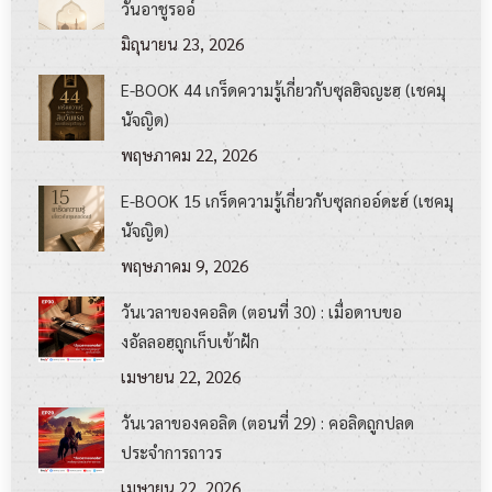
วันอาชูรออ์
มิถุนายน 23, 2026
E-BOOK 44 เกร็ดความรู้เกี่ยวกับซุลฮิจญะฮฺ (เชคมุ
นัจญิด)
พฤษภาคม 22, 2026
E-BOOK 15 เกร็ดความรู้เกี่ยวกับซุลกออ์ดะฮ์ (เชคมุ
นัจญิด)
พฤษภาคม 9, 2026
วันเวลาของคอลิด (ตอนที่ 30) : เมื่อดาบขอ
งอัลลอฮฺถูกเก็บเข้าฝัก
เมษายน 22, 2026
วันเวลาของคอลิด (ตอนที่ 29) : คอลิดถูกปลด
ประจำการถาวร
เมษายน 22, 2026