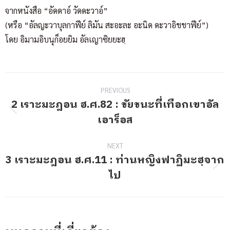
จากหนังสือ “อัดดาอ์ วัดดะวาอ์”
(หรือ “อัลญะวาบุลกาฟีย์ ลิมัน สะอะละ อะนิด ดะวาอิชชาฟีย์”)
โดย อิมามอิบนุก็อยยิม อัลเญาซิยยะฮฺ
Post
PREVIOUS
navigation
2 เราะมะฎอน ฮ.ศ.82 : ชัยชนะที่เทือกเขาอัล
Previous
เอาร็อส
post:
NEXT
3 เราะมะฎอน ฮ.ศ.11 : ท่านหญิงฟาฏิมะฮฺจาก
Next
ไป
post: