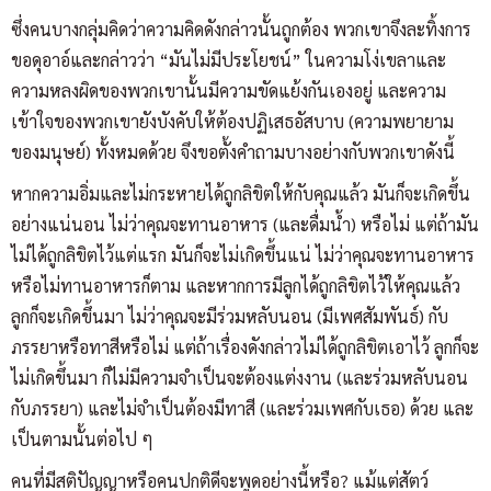
ซึ่งคนบางกลุ่มคิดว่าความคิดดังกล่าวนั้นถูกต้อง พวกเขาจึงละทิ้งการ
ขอดุอาอ์และกล่าวว่า “มันไม่มีประโยชน์” ในความโง่เขลาและ
ความหลงผิดของพวกเขานั้นมีความขัดแย้งกันเองอยู่ และความ
เข้าใจของพวกเขายังบังคับให้ต้องปฏิเสธอัสบาบ (ความพยายาม
ของมนุษย์) ทั้งหมดด้วย จึงขอตั้งคำถามบางอย่างกับพวกเขาดังนี้
หากความอิ่มและไม่กระหายได้ถูกลิขิตให้กับคุณแล้ว มันก็จะเกิดขึ้น
อย่างแน่นอน ไม่ว่าคุณจะทานอาหาร (และดื่มน้ำ) หรือไม่ แต่ถ้ามัน
ไม่ได้ถูกลิขิตไว้แต่แรก มันก็จะไม่เกิดขึ้นแน่ ไม่ว่าคุณจะทานอาหาร
หรือไม่ทานอาหารก็ตาม และหากการมีลูกได้ถูกลิขิตไว้ให้คุณแล้ว
ลูกก็จะเกิดขึ้นมา ไม่ว่าคุณจะมีร่วมหลับนอน (มีเพศสัมพันธ์) กับ
ภรรยาหรือทาสีหรือไม่ แต่ถ้าเรื่องดังกล่าวไม่ได้ถูกลิขิตเอาไว้ ลูกก็จะ
ไม่เกิดขึ้นมา ก็ไม่มีความจำเป็นจะต้องแต่งงาน (และร่วมหลับนอน
กับภรรยา) และไม่จำเป็นต้องมีทาสี (และร่วมเพศกับเธอ) ด้วย และ
เป็นตามนั้นต่อไป ๆ
คนที่มีสติปัญญาหรือคนปกติดีจะพูดอย่างนี้หรือ? แม้แต่สัตว์