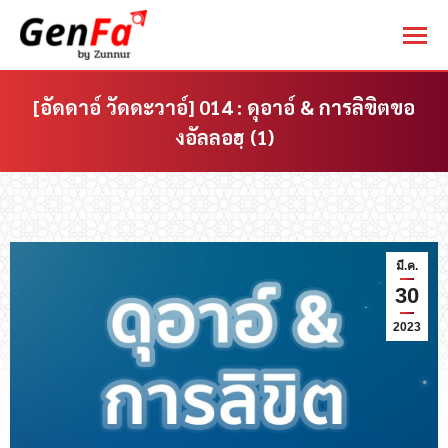
[อัดดาอ์ วัดดะวาอ์] 014 : ดุอาอ์ & การลิขิตขอ
งอัลลอฮฺ (1)
You are here:
มี.ค.
30
2023