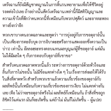
เดรัจฉานก็ยังมีสัญชาตญาณในการดิ้นรนพยายามเพื่อให้ชีวิตอยู่
รอดต่อไปเลย ถ้าอย่างนั้นสัตว์เดรัจฉานเหล่านี้ก็มีสติปัญญาและ
ความเข้าใจที่ดีกว่าคนพวกนี้ที่เหมือนกับพวกปศุสัตว์ และอาจจะหลง
ทางยิ่งกว่าอีก
พวกเขาบางคนอวดฉลาดและพูดว่า “การยุ่งอยู่กับการขอดุอาอ์นั้น
เป็นเพียงการตะอับบุด (การอิบาดะฮฺหรือการแสดงออกซึ่งความเป็น
บ่าว) เท่านั้น อัลลอฮฺจะทรงตอบแทนผลบุญแก่ผู้ที่ขอดุอาอ์ แต่มัน
ไม่ได้มีผลใด ๆ กับการตอบรับดุอาอ์ที่เขาขอ”
สำหรับคนอวดฉลาดพวกนี้แล้ว ระหว่างการขอดุอาอ์ด้วยหัวใจและ
ลิ้นกับการไม่ขอนั้น ไม่มีข้อแตกต่างใด ๆ ในเรื่องการส่งผลให้ได้รับ
ในสิ่งที่คาดหวัง สำหรับพวกเขาแล้วความเกี่ยวข้องของดุอาอ์กับ
ผลลัพธ์นั้นก็เหมือนกับความเกี่ยวข้องของการเงียบ ไม่แตกต่างกัน
เลย (คือ ไม่ว่าจะขอดุอาอ์หรือไม่ ผลลัพธ์ก็เหมือนกัน ถ้าสิ่งที่ขอถูก
ลิขิตไว้แต่แรก มันก็จะเกิดขึ้น แต่ถ้าไม่ มันก็ไม่เกิดขึ้น – ผู้แปล)
———-